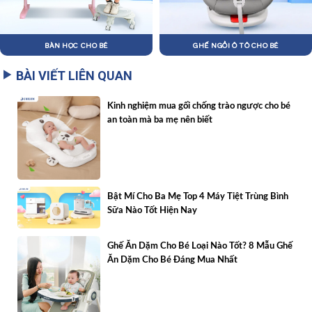
BÀN HỌC CHO BÉ
GHẾ NGỒI Ô TÔ CHO BÉ
BÀI VIẾT LIÊN QUAN
Kinh nghiệm mua gối chống trào ngược cho bé
an toàn mà ba mẹ nên biết
Bật Mí Cho Ba Mẹ Top 4 Máy Tiệt Trùng Bình
Sữa Nào Tốt Hiện Nay
Ghế Ăn Dặm Cho Bé Loại Nào Tốt? 8 Mẫu Ghế
Ăn Dặm Cho Bé Đáng Mua Nhất