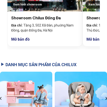
Xem hình showroom
Xem hình sh
Showroom Chilux Đống Đa
Showroom 
Địa chỉ:
Tầng 3, 502 Xã Đàn, phường Nam
Địa chỉ:
19 Đin
Đồng, quận Đống Đa, Hà Nội
Thủ Đức, TP
Mở bản đồ
Mở bản đồ
DANH MỤC SẢN PHẨM CỦA CHILUX