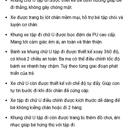
Khung chữ U tập đi được thiết kế để định hướng giúp bé
đi thẳng, không gây chóng mặt.
Xe được trang bị lót chân mềm mại, hỗ trợ bé tập chòi và
luyện cơ chân.
Khung xe tập đi chữ U được bọc đệm da PU cao cấp.
Mang tới cảm giác êm ái, an toàn và thân thiện.
Bánh xe khung chữ U tập đi được thiết kế xoay 360 độ,
có khoá 2 chiều an toàn. Ba mẹ có thể điều chỉnh tốc độ
bánh xe nhanh hay chậm. Tuỳ theo từng giai đoạn phát
triển của trẻ.
Xe chữ U còn được thiết kế với chế độ tự đẩy. Giúp con
tự tin bước đi khi đôi chân đã cứng cáp.
Xe tập đi chữ U điều chỉnh được kích thước dễ dàng để
bé không kiễng chân hoặc đi 2 hàng.
Khung chữ U tập đi còn được trang bị thêm đồ chơi, âm
nhạc giúp bé hứng thú với tập đi.