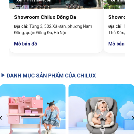
Xem hình showroom
Xem hình sh
Showroom Chilux Đống Đa
Showroom 
Địa chỉ:
Tầng 3, 502 Xã Đàn, phường Nam
Địa chỉ:
19 Đin
Đồng, quận Đống Đa, Hà Nội
Thủ Đức, TP
Mở bản đồ
Mở bản đồ
DANH MỤC SẢN PHẨM CỦA CHILUX