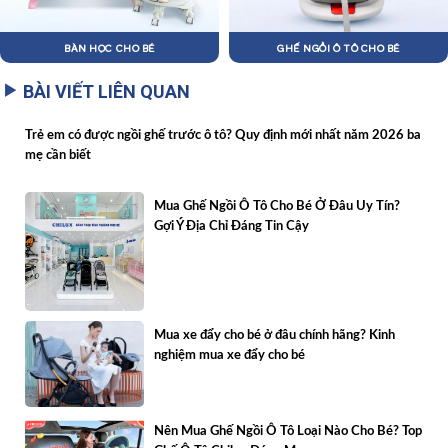
BÀN HỌC CHO BÉ
GHẾ NGỒI Ô TÔ CHO BÉ
BÀI VIẾT LIÊN QUAN
Trẻ em có được ngồi ghế trước ô tô? Quy định mới nhất năm 2026 ba
mẹ cần biết
Mua Ghế Ngồi Ô Tô Cho Bé Ở Đâu Uy Tín?
Gợi Ý Địa Chỉ Đáng Tin Cậy
Mua xe đẩy cho bé ở đâu chính hãng? Kinh
nghiệm mua xe đẩy cho bé
Nên Mua Ghế Ngồi Ô Tô Loại Nào Cho Bé? Top