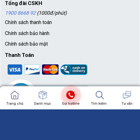
Tổng đài CSKH
1900 8668 92
(1000đ/phút)
Chính sách thanh toán
Chính sách bảo hành
Chính sách bảo mật
Thanh Toán
Trang chủ
Trang chủ
Danh mục
Showroom
Gọi hotline
Chat zalo
Tìm kiếm
Chat facebook
Tư vấn
CÔNG TY TNHH THƯƠNG MẠI VÀ SẢN XUẤT
Copyright 2020 ©
CHILUX