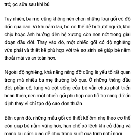
trớ, ọc sữa sau khi bú.
Tuy nhiên, ba mẹ cũng không nên chọn những loại gối có độ
dốc quá cao. Vì khi nằm lâu, bé có thể dễ bị trượt người, khó
chịu hoặc ảnh hưởng đến hệ xương còn non nớt trong giai
đoạn đầu đời. Thay vào đó, một chiếc gối có độ nghiêng
vừa phải và thiết kế phù hợp với trẻ sơ sinh sẽ giúp bé nằm
thoải mái và an toàn hơn.
Ngoài độ nghiêng, khả năng nâng đỡ cũng là yếu tố rất quan
trọng mà nhiều ba mẹ thường bỏ qua. Ở những tháng đầu
đời, phần cổ, lưng và cột sống của bé vẫn chưa phát triển
hoàn thiện, nên một chiếc gối phù hợp cần hỗ trợ nâng đỡ ổn
định thay vì chỉ tạo độ cao đơn thuần.
Bên cạnh đó, những mẫu gối có thiết kế ôm nhẹ theo cơ thể
còn giúp bé nằm vững hơn, hạn chế xô lệch khi cử động và
mang lại cảm giác dễ chịu trong suốt quá trình nghỉ ngơi.