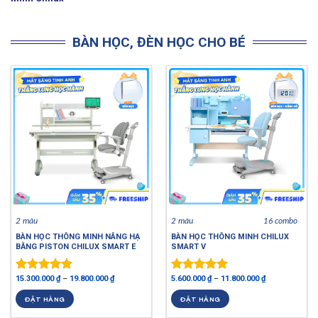
BÀN HỌC, ĐÈN HỌC CHO BÉ
2 màu
2 màu
16 combo
BÀN HỌC THÔNG MINH NÂNG HẠ
BÀN HỌC THÔNG MINH CHILUX
BẰNG PISTON CHILUX SMART E
SMART V
15.300.000
₫
–
19.800.000
₫
5.600.000
₫
–
11.800.000
₫
Được xếp
Được xếp
hạng
5.00
hạng
4.88
ĐẶT HÀNG
ĐẶT HÀNG
5 sao
5 sao