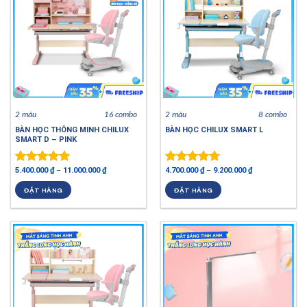
2 màu
16 combo
2 màu
8 combo
BÀN HỌC THÔNG MINH CHILUX
BÀN HỌC CHILUX SMART L
SMART D – PINK
5.400.000
₫
–
11.000.000
₫
4.700.000
₫
–
9.200.000
₫
Được xếp
Được xếp
hạng
5.00
hạng
4.94
ĐẶT HÀNG
ĐẶT HÀNG
5 sao
5 sao