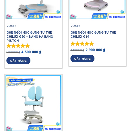
2 màu
2 màu
GHẾ NGỒI HỌC ĐÚNG TƯ THẾ
GHẾ NGỒI HỌC ĐÚNG TƯ THẾ
CHILUX G20 – NÂNG HẠ BẰNG
CHILUX G19
PISTON
2.900.000
₫
Được xếp
4.460.000
₫
4.500.000
₫
Được xếp
6.930.000
₫
hạng
4.94
hạng
5.00
ĐẶT HÀNG
5 sao
ĐẶT HÀNG
5 sao