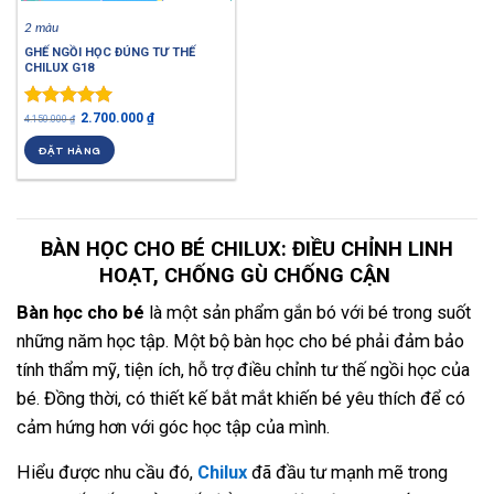
2 màu
GHẾ NGỒI HỌC ĐÚNG TƯ THẾ
CHILUX G18
2.700.000
₫
Được xếp
4.150.000
₫
hạng
5.00
ĐẶT HÀNG
5 sao
BÀN HỌC CHO BÉ CHILUX: ĐIỀU CHỈNH LINH
HOẠT, CHỐNG GÙ CHỐNG CẬN
Bàn học cho bé
là một sản phẩm gắn bó với bé trong suốt
những năm học tập. Một bộ bàn học cho bé phải đảm bảo
tính thẩm mỹ, tiện ích, hỗ trợ điều chỉnh tư thế ngồi học của
bé. Đồng thời, có thiết kế bắt mắt khiến bé yêu thích để có
cảm hứng hơn với góc học tập của mình.
Hiểu được nhu cầu đó,
Chilux
đã đầu tư mạnh mẽ trong