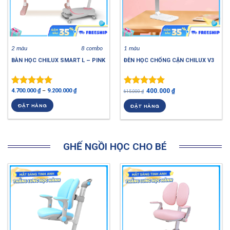
2 màu
8 combo
1 màu
BÀN HỌC CHILUX SMART L – PINK
ĐÈN HỌC CHỐNG CẬN CHILUX V3
4.700.000
₫
–
9.200.000
₫
400.000
₫
Được xếp
Được xếp
615.000
₫
hạng
5.00
hạng
5.00
ĐẶT HÀNG
ĐẶT HÀNG
5 sao
5 sao
GHẾ NGỒI HỌC CHO BÉ