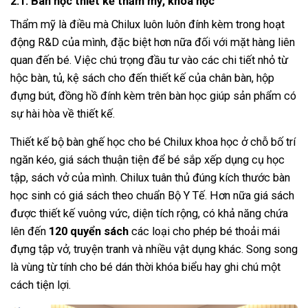
2.1. Bàn học thiết kế thẩm mỹ, khoa học
Thẩm mỹ là điều mà Chilux luôn luôn đính kèm trong hoạt
động R&D của mình, đặc biệt hơn nữa đối với mặt hàng liên
quan đến bé. Việc chú trọng đầu tư vào các chi tiết nhỏ từ
hộc bàn, tủ, kệ sách cho đến thiết kế của chân bàn, hộp
đựng bút, đồng hồ đính kèm trên bàn học giúp sản phẩm có
sự hài hòa về thiết kế.
Thiết kế bộ bàn ghế học cho bé Chilux khoa học ở chỗ bố trí
ngăn kéo, giá sách thuận tiện để bé sắp xếp dụng cụ học
tập, sách vở của mình. Chilux tuân thủ đúng kích thước bàn
học sinh có giá sách theo chuẩn Bộ Y Tế. Hơn nữa giá sách
được thiết kế vuông vức, diện tích rộng, có khả năng chứa
lên đến
120 quyển sách
các loại cho phép bé thoải mái
đựng tập vở, truyện tranh và nhiều vật dụng khác. Song song
là vùng từ tính cho bé dán thời khóa biểu hay ghi chú một
cách tiện lợi.