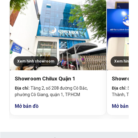
Xem hình showroom
Xem hình s
Showroom Chilux Quận 1
Showroom 
c,
Địa chỉ:
Tầng 2, số 208 đường Cô Bắc,
Địa chỉ:
Số 68
phường Cô Giang, quận 1, TP.HCM
Thành, Thủ D
Mở bản đồ
Mở bản đồ