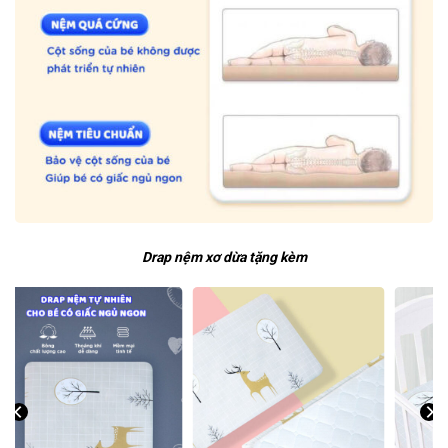
Drap nệm xơ dừa tặng kèm