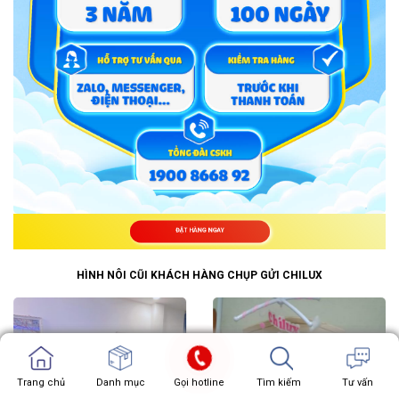
ĐẶT HÀNG NGAY
HÌNH NÔI CŨI KHÁCH HÀNG CHỤP GỬI CHILUX
Trang chủ
Trang chủ
Danh mục
Showroom
Gọi hotline
Chat zalo
Tìm kiếm
Chat facebook
Tư vấn