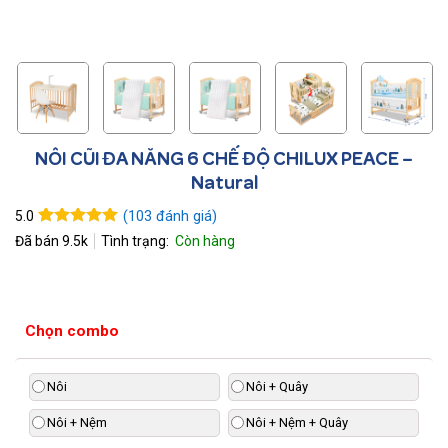
NÔI CŨI ĐA NĂNG 6 CHẾ ĐỘ CHILUX PEACE –
Natural
(
103
đánh giá)
5.0
5.0
103
trên 5
Đã bán
9.5k
dựa trên
đánh giá
Chọn combo
Nôi
Nôi + Quây
Nôi + Nệm
Nôi + Nệm + Quây