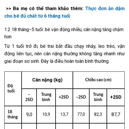
>> Ba mẹ có thể tham khảo thêm:
Thực đơn ăn dặm
cho bé đủ chất từ 6 tháng tuổi
1.2 18 tháng–5 tuổi: bé vận động nhiều, cân nặng tăng chậm
hơn
Từ 1 tuổi trở đi, bé trai bắt đầu chạy nhảy, leo trèo, vận
động liên tục, nên cân nặng thường không tăng nhanh như
giai đoạn sơ sinh. Đây là điều hoàn toàn bình thường.
Cân nặng (kg)
Chiều cao (cm)
Độ
tuổi
–
Trung
Trung
+2SD
+2SD
–2SD
2SD
bình
bình
18
9,0
87,7
10,9
13,7
77,0
82,3
tháng