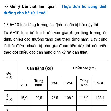
>> Gợi ý bài viết liên quan:
Thực đơn bổ sung dinh
dưỡng cho bé từ 1 tuổi
1.3 6–10 tuổi: tăng trưởng ổn định, chuẩn bị tiền dậy thì
Từ 6–10 tuổi, bé trai bước vào giai đoạn tăng trưởng ổn
định, chiều cao thường tăng đều theo từng năm. Đây cũng
là thời điểm chuẩn bị cho giai đoạn tiền dậy thì, nên việc
theo dõi chiều cao cân nặng định kỳ rất cần thiết.
Cân nặng (kg)
Chiều cao (cm)
Độ
tuổi
–
Trung
Trung
+2SD
+2SD
–2SD
2SD
bình
bình
6
15,9
123,1
20,5
26,5
108,9
116,0
tuổi
7