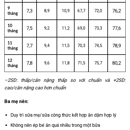
9
7,3
76,2
8,9
10,9
67,7
72,0
tháng
10
7,5
77,6
9,2
11,2
69,0
73,3
tháng
11
7,7
78,9
9,4
11,5
70,3
74,5
tháng
12
7,8
80,2
9,6
11,8
71,5
75,7
tháng
–2SD: thấp/cân nặng thấp so với chuẩn và +2SD:
cao/cân nặng cao hơn chuẩn
Ba mẹ nên:
Duy trì sữa mẹ/sữa công thức kết hợp ăn dặm hợp lý
Không nên ép bé ăn quá nhiều trong một bữa