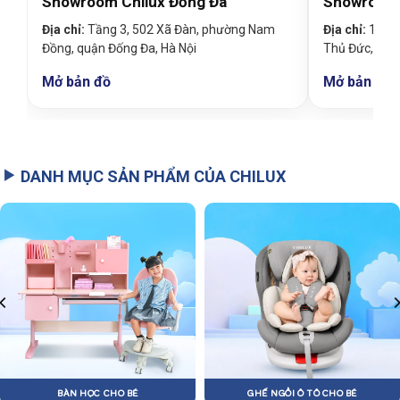
Showroom Chilux Đống Đa
Showroom 
Địa chỉ:
Tầng 3, 502 Xã Đàn, phường Nam
Địa chỉ:
19 Đin
Đồng, quận Đống Đa, Hà Nội
Thủ Đức, TP
Mở bản đồ
Mở bản đồ
DANH MỤC SẢN PHẨM CỦA CHILUX
BÀN HỌC CHO BÉ
GHẾ NGỒI Ô TÔ CHO BÉ