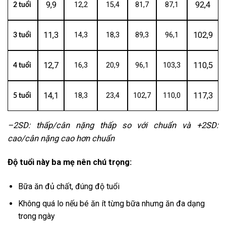
9,9
92,4
12,2
15,4
81,7
87,1
2 tuổi
11,3
102,9
14,3
18,3
89,3
96,1
3 tuổi
12,7
110,5
16,3
20,9
96,1
103,3
4 tuổi
14,1
117,3
18,3
23,4
102,7
110,0
5 tuổi
–2SD: thấp/cân nặng thấp so với chuẩn và +2SD:
cao/cân nặng cao hơn chuẩn
Độ tuổi này ba mẹ nên chú trọng:
Bữa ăn đủ chất, đúng độ tuổi
Không quá lo nếu bé ăn ít từng bữa nhưng ăn đa dạng
trong ngày