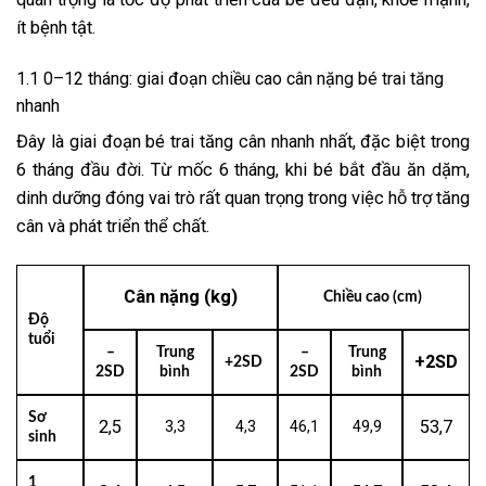
ít bệnh tật.
1.1 0–12 tháng: giai đoạn chiều cao cân nặng bé trai tăng
nhanh
Đây là giai đoạn bé trai tăng cân nhanh nhất, đặc biệt trong
6 tháng đầu đời. Từ mốc 6 tháng, khi bé bắt đầu ăn dặm,
dinh dưỡng đóng vai trò rất quan trọng trong việc hỗ trợ tăng
cân và phát triển thể chất.
Cân nặng (kg)
Chiều cao (cm)
Độ
tuổi
–
Trung
–
Trung
+2SD
+2SD
2SD
bình
2SD
bình
Sơ
2,5
53,7
3,3
4,3
46,1
49,9
sinh
1