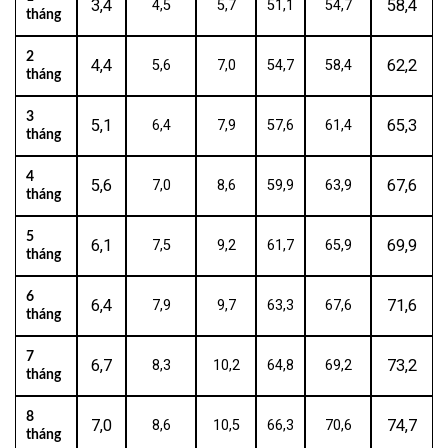
3,4
58,4
4,5
5,7
51,1
54,7
tháng
2
4,4
62,2
5,6
7,0
54,7
58,4
tháng
3
5,1
65,3
6,4
7,9
57,6
61,4
tháng
4
5,6
67,6
7,0
8,6
59,9
63,9
tháng
5
6,1
69,9
7,5
9,2
61,7
65,9
tháng
6
6,4
71,6
7,9
9,7
63,3
67,6
tháng
7
6,7
73,2
8,3
10,2
64,8
69,2
tháng
8
7,0
74,7
8,6
10,5
66,3
70,6
tháng