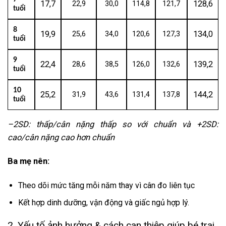
17,7
128,6
22,9
30,0
114,8
121,7
tuổi
8
19,9
134,0
25,6
34,0
120,6
127,3
tuổi
9
22,4
139,2
28,6
38,5
126,0
132,6
tuổi
10
25,2
144,2
31,9
43,6
131,4
137,8
tuổi
–2SD: thấp/cân nặng thấp so với chuẩn và +2SD:
cao/cân nặng cao hơn chuẩn
Ba mẹ nên:
Theo dõi mức tăng mỗi năm thay vì cân đo liên tục
Kết hợp dinh dưỡng, vận động và giấc ngủ hợp lý.
2. Yếu tố ảnh hưởng & cách can thiệp giúp bé trai