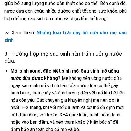
giúp bổ sung lượng nước cần thiết cho cơ thể. Bên cạnh đó,
nước dừa còn chứa nhiều dưỡng chất tốt cho sức khỏe, phù
hợp để mẹ sau sinh bù nước và phục hồi thể trạng.
>> Xem thêm:
Những loại trái cây lợi sữa cho mẹ sau
sinh
3. Trường hợp mẹ sau sinh nên tránh uống nước
dừa.
Mới sinh xong, đặc biệt sinh mổ
:
Sau sinh mổ uống
nước dừa được không?
Mẹ không nên uống nước dừa
ngay sau sinh mổ vì tính hàn của nước dừa có thể gây
lạnh bụng, tiêu chảy và ảnh hưởng đến vết mổ khi hệ tiêu
hóa còn yếu. Các chuyên gia khuyến nghị mẹ nên đợi ít
nhất 1–2 tháng, khi vết mổ đã lành và cơ thể ổn định mới
bắt đầu uống, với lượng 3–4 quả/tuần, tránh uống lạnh
hoặc vào ban đêm, và nên tham khảo ý kiến bác sĩ để
đảm bảo an toàn cho cả mẹ và bé.