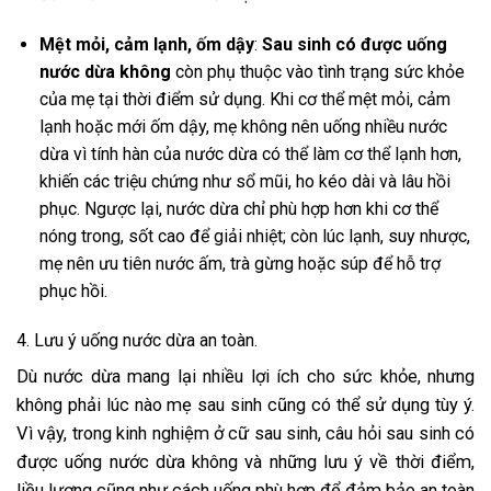
Mệt mỏi, cảm lạnh, ốm dậy
:
Sau sinh có được uống
nước dừa không
còn phụ thuộc vào tình trạng sức khỏe
của mẹ tại thời điểm sử dụng. Khi cơ thể mệt mỏi, cảm
lạnh hoặc mới ốm dậy, mẹ không nên uống nhiều nước
dừa vì tính hàn của nước dừa có thể làm cơ thể lạnh hơn,
khiến các triệu chứng như sổ mũi, ho kéo dài và lâu hồi
phục. Ngược lại, nước dừa chỉ phù hợp hơn khi cơ thể
nóng trong, sốt cao để giải nhiệt; còn lúc lạnh, suy nhược,
mẹ nên ưu tiên nước ấm, trà gừng hoặc súp để hỗ trợ
phục hồi.
4. Lưu ý uống nước dừa an toàn.
Dù nước dừa mang lại nhiều lợi ích cho sức khỏe, nhưng
không phải lúc nào mẹ sau sinh cũng có thể sử dụng tùy ý.
Vì vậy, trong
kinh nghiệm ở cữ sau sinh, câu hỏi sau sinh có
được uống nước dừa không
và những lưu ý về thời điểm,
liều lượng cũng như cách uống phù hợp để đảm bảo an toàn