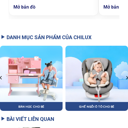
Mở bản đồ
Mở bản đồ
DANH MỤC SẢN PHẨM CỦA CHILUX
BÀN HỌC CHO BÉ
GHẾ NGỒI Ô TÔ CHO BÉ
BÀI VIẾT LIÊN QUAN