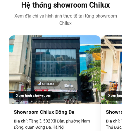
Hệ thống showroom Chilux
Xem địa chỉ và hình ảnh thực tế tại từng showroom
Chilux
Xem hình showroom
Xem hình sh
Showroom Chilux Đống Đa
Showroom 
Địa chỉ:
Tầng 3, 502 Xã Đàn, phường Nam
Địa chỉ:
19 Đin
Đồng, quận Đống Đa, Hà Nội
Thủ Đức, TP