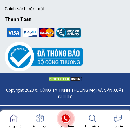
Chính sách bảo mật
Thanh Toán
CÔNG TY TNHH THƯƠNG MẠI VÀ SẢN XUẤT
Copyright 2020 ©
CHILUX
Trang chủ
Trang chủ
Danh mục
Showroom
Gọi hotline
Chat zalo
Tìm kiếm
Chat facebook
Tư vấn