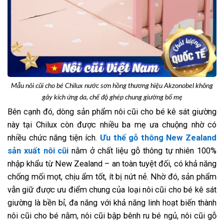
Mẫu nôi cũi cho bé Chilux nước sơn hồng thương hiệu Akzonobel không
gây kích ứng da, chế độ ghép chung giường bố mẹ
Bên cạnh đó, dòng sản phẩm nôi cũi cho bé kê sát giường
này tại Chilux còn được nhiều ba mẹ ưa chuộng nhờ có
nhiều chức năng tiện ích.
Ưu thế gỗ thông New Zealand
sản xuất nôi cũi
nằm ở chất liệu gỗ thông tự nhiên 100%
nhập khẩu từ New Zealand – an toàn tuyệt đối, có khả năng
chống mối mọt, chịu ẩm tốt, ít bị nứt nẻ. Nhờ đó, sản phẩm
vẫn giữ được ưu điểm chung của loại nôi cũi cho bé kê sát
giường là bền bỉ, đa năng với khả năng linh hoạt biến thành
nôi cũi cho bé nằm, nôi cũi bập bênh ru bé ngủ, nôi cũi gỗ