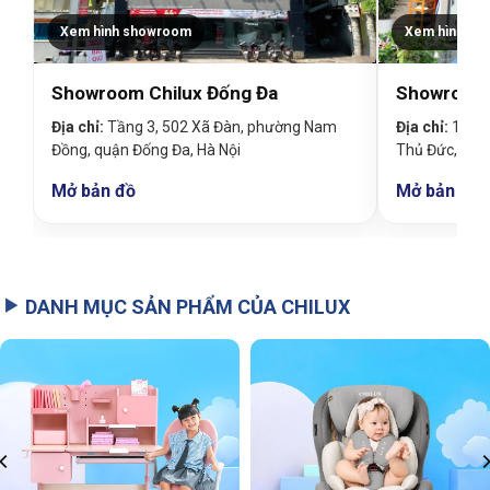
Xem hình showroom
Xem hình sh
Showroom Chilux Đống Đa
Showroom 
Địa chỉ:
Tầng 3, 502 Xã Đàn, phường Nam
Địa chỉ:
19 Đin
Đồng, quận Đống Đa, Hà Nội
Thủ Đức, TP
Mở bản đồ
Mở bản đồ
DANH MỤC SẢN PHẨM CỦA CHILUX