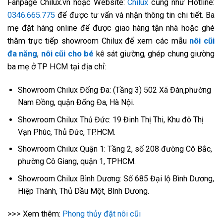
Fanpage Chilux.vn hoặc Website:
Chilux
cũng như Hotline:
0346.665.775
để được tư vấn và nhận thông tin chi tiết. Ba
mẹ đặt hàng online để được giao hàng tận nhà hoặc ghé
thăm trực tiếp showroom Chilux để xem các mẫu
nôi cũi
đa năng
,
nôi cũi cho bé
kê sát giường, ghép chung giường
ba mẹ ở TP HCM tại địa chỉ:
Showroom Chilux Đống Đa: (Tầng 3) 502 Xã Đàn,phường
Nam Đồng, quận Đống Đa, Hà Nội.
Showroom Chilux Thủ Đức: 19 Đinh Thị Thi, Khu đô Thị
Vạn Phúc, Thủ Đức, TP.HCM.
Showroom Chilux Quận 1: Tầng 2, số 208 đường Cô Bắc,
phường Cô Giang, quận 1, TPHCM.
Showroom Chilux Bình Dương: Số 685 Đại lộ Bình Dương,
Hiệp Thành, Thủ Dầu Một, Bình Dương.
>>> Xem thêm:
Phong thủy đặt nôi cũi