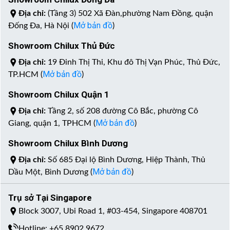
Địa chỉ:
(Tầng 3) 502 Xã Đàn,phường Nam Đồng, quận
Mở bản đồ
Đống Đa, Hà Nội (
)
Showroom Chilux Thủ Đức
Địa chỉ:
19 Đinh Thị Thi, Khu đô Thị Vạn Phúc, Thủ Đức,
Mở bản đồ
TP.HCM (
)
Showroom Chilux Quận 1
Địa chỉ:
Tầng 2, số 208 đường Cô Bắc, phường Cô
Mở bản đồ
Giang, quận 1, TPHCM (
)
Showroom Chilux Bình Dương
Địa chỉ:
Số 685 Đại lộ Bình Dương, Hiệp Thành, Thủ
Mở bản đồ
Dầu Một, Bình Dương (
)
Trụ sở Tại Singapore
Block 3007, Ubi Road 1, #03-454, Singapore 408701
Hotline: +65 8902 9672