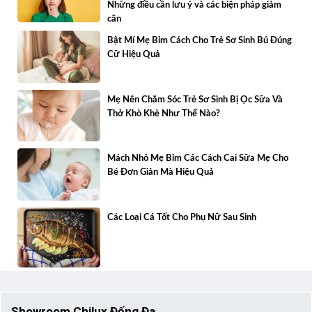
Những điều cần lưu ý và các biện pháp giảm
cân
Bật Mí Mẹ Bỉm Cách Cho Trẻ Sơ Sinh Bú Đúng
Cữ Hiệu Quả
Mẹ Nên Chăm Sóc Trẻ Sơ Sinh Bị Ọc Sữa Và
Thở Khò Khè Như Thế Nào?
Mách Nhỏ Mẹ Bỉm Các Cách Cai Sữa Mẹ Cho
Bé Đơn Giản Mà Hiệu Quả
Các Loại Cá Tốt Cho Phụ Nữ Sau Sinh
Showroom Chilux Đống Đa