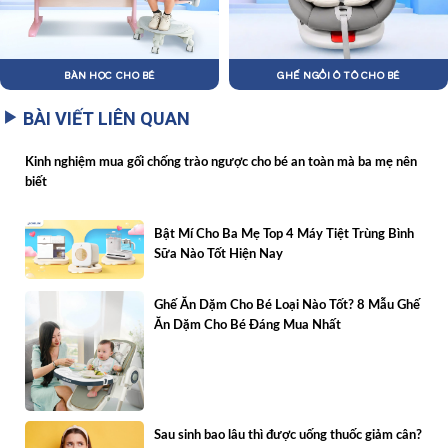
BÀN HỌC CHO BÉ
GHẾ NGỒI Ô TÔ CHO BÉ
BÀI VIẾT LIÊN QUAN
Kinh nghiệm mua gối chống trào ngược cho bé an toàn mà ba mẹ nên
biết
Bật Mí Cho Ba Mẹ Top 4 Máy Tiệt Trùng Bình
Sữa Nào Tốt Hiện Nay
Ghế Ăn Dặm Cho Bé Loại Nào Tốt? 8 Mẫu Ghế
Ăn Dặm Cho Bé Đáng Mua Nhất
Sau sinh bao lâu thì được uống thuốc giảm cân?