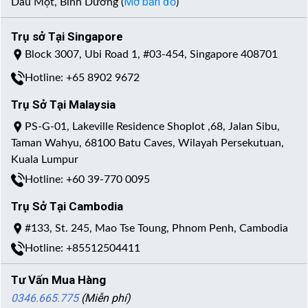
Mở bản đồ
Dầu Một, Bình Dương (
)
Trụ sở Tại Singapore
Block 3007, Ubi Road 1, #03-454, Singapore 408701
Hotline: +65 8902 9672
Trụ Sở Tại Malaysia
PS-G-01, Lakeville Residence Shoplot ,68, Jalan Sibu,
Taman Wahyu, 68100 Batu Caves, Wilayah Persekutuan,
Kuala Lumpur
Hotline: +60 39-770 0095
Trụ Sở Tại Cambodia
#133, St. 245, Mao Tse Toung, Phnom Penh, Cambodia
Hotline: +85512504411
Tư Vấn Mua Hàng
0346.665.775
(Miễn phí)