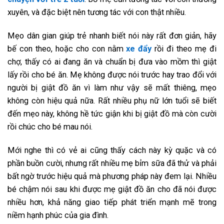
xuyên, và đặc biệt nên tương tác với con thật nhiều.
Mẹo dân gian giúp trẻ nhanh biết nói này rất đơn giản, hãy
bế con theo, hoặc cho con nằm
xe đẩy
rồi đi theo mẹ đi
chợ, thấy có ai đang ăn và chuẩn bị đưa vào mồm thì giật
lấy rồi cho bé ăn. Mẹ không được nói trước hay trao đổi với
người bị giật đồ ăn vì làm như vậy sẽ mất thiêng, mẹo
không còn hiệu quả nữa. Rất nhiều phụ nữ lớn tuổi sẽ biết
đến mẹo này, không hề tức giận khi bị giật đồ mà còn cười
rồi chúc cho bé mau nói.
Mới nghe thì có vẻ ai cũng thấy cách này kỳ quặc và có
phần buồn cười, nhưng rất nhiều mẹ bỉm sữa đã thử và phải
bất ngờ trước hiệu quả mà phương pháp này đem lại. Nhiều
bé chậm nói sau khi được mẹ giật đồ ăn cho đã nói được
nhiều hơn, khả năng giao tiếp phát triển mạnh mẽ trong
niềm hạnh phúc của gia đình.