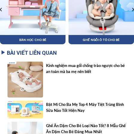
BÀN HỌC CHO BÉ
GHẾ NGỒI Ô TÔ CHO BÉ
BÀI VIẾT LIÊN QUAN
Kinh nghiệm mua gối chống trào ngược cho bé
an toàn mà ba mẹ nên biết
Bật Mí Cho Ba Mẹ Top 4 Máy Tiệt Trùng Bình
Sữa Nào Tốt Hiện Nay
Ghế Ăn Dặm Cho Bé Loại Nào Tốt? 8 Mẫu Ghế
Ăn Dặm Cho Bé Đáng Mua Nhất