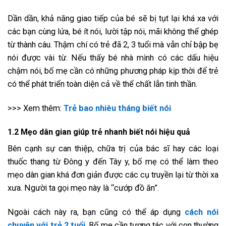
Dần dần, khả năng giao tiếp của bé sẽ bị tụt lại khá xa với
các bạn cùng lứa, bé ít nói, lười tập nói, mãi không thể ghép
từ thành câu. Thậm chí có trẻ đã 2, 3 tuổi mà vẫn chỉ bập bẹ
nói được vài từ. Nếu thấy bé nhà mình có các dấu hiệu
chậm nói, bố mẹ cần có những phương pháp kịp thời để trẻ
có thể phát triển toàn diện cả về thể chất lẫn tinh thần.
>>> Xem thêm:
Trẻ bao nhiêu tháng biết nói
1.2 Mẹo dân gian giúp trẻ nhanh biết nói hiệu quả
Bên cạnh sự can thiệp, chữa trị của bác sĩ hay các loại
thuốc thang từ Đông y đến Tây y, bố mẹ có thể làm theo
mẹo dân gian khá đơn giản được các cụ truyền lại từ thời xa
xưa. Người ta gọi mẹo này là “cướp đồ ăn”.
Ngoài cách này ra, bạn cũng có thể áp dụng
cách nói
chuyện với trẻ 2 tuổi
. Bố mẹ cần tương tác với con thường