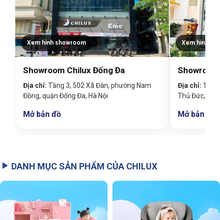
Xem hình showroom
Xem hình sh
Showroom Chilux Đống Đa
Showroom 
Địa chỉ:
Tầng 3, 502 Xã Đàn, phường Nam
Địa chỉ:
19 Đin
Đồng, quận Đống Đa, Hà Nội
Thủ Đức, TP
Mở bản đồ
Mở bản đồ
DANH MỤC SẢN PHẨM CỦA CHILUX