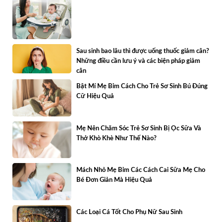
Sau sinh bao lâu thì được uống thuốc giảm cân?
Những điều cần lưu ý và các biện pháp giảm
cân
Bật Mí Mẹ Bỉm Cách Cho Trẻ Sơ Sinh Bú Đúng
Cữ Hiệu Quả
Mẹ Nên Chăm Sóc Trẻ Sơ Sinh Bị Ọc Sữa Và
Thở Khò Khè Như Thế Nào?
Mách Nhỏ Mẹ Bỉm Các Cách Cai Sữa Mẹ Cho
Bé Đơn Giản Mà Hiệu Quả
Các Loại Cá Tốt Cho Phụ Nữ Sau Sinh