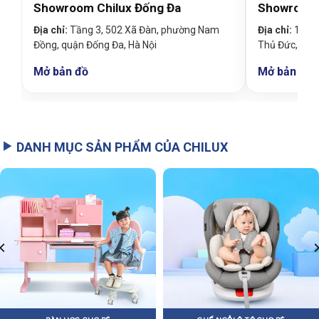
Showroom Chilux Đống Đa
Showroom 
Địa chỉ:
Tầng 3, 502 Xã Đàn, phường Nam
Địa chỉ:
19 Đin
Đồng, quận Đống Đa, Hà Nội
Thủ Đức, TP
Mở bản đồ
Mở bản đồ
DANH MỤC SẢN PHẨM CỦA CHILUX