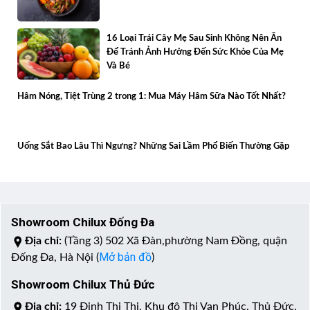
16 Loại Trái Cây Mẹ Sau Sinh Không Nên Ăn
Để Tránh Ảnh Hưởng Đến Sức Khỏe Của Mẹ
Và Bé
Hâm Nóng, Tiệt Trùng 2 trong 1: Mua Máy Hâm Sữa Nào Tốt Nhất?
Uống Sắt Bao Lâu Thì Ngưng? Những Sai Lầm Phổ Biến Thường Gặp
Showroom Chilux Đống Đa
Địa chỉ:
(Tầng 3) 502 Xã Đàn,phường Nam Đồng, quận
Mở bản đồ
Đống Đa, Hà Nội (
)
Showroom Chilux Thủ Đức
Địa chỉ:
19 Đinh Thị Thi, Khu đô Thị Vạn Phúc, Thủ Đức,