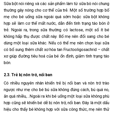
Sữa bột nói riêng và các sản phẩm làm từ sữa bò nói chung
thường gây nóng cho cơ thể của trẻ. Một số trường hợp bố
mẹ cho bé uống sữa ngoài quá sớm hoặc sữa bột không
hợp sẽ làm cơ thể mất nước, dẫn đến tình trạng táo bón ở
trẻ. Ngoài ra, trong sữa thường có lactose, một số ít bé
không hấp thụ được chất này. Bố mẹ nên đổi sang cho bé
dùng một loại sữa khác. Nếu có thể mẹ nên chọn loại sữa
có bổ sung thêm chất xơ hòa tan Fructooligosachrid – chất
xơ giúp đường tiêu hoá của bé ổn định, giảm tình trạng táo
bón.
2.3. Trẻ bị nôn trớ, nổi ban
Có nhiều nguyên nhân khiến trẻ bị nổi ban và nôn trớ trào
ngược như mẹ cho bé bú sữa không đúng cách, bú quá no,
ăn quá nhiều,…Ngoài ra khi bé uống một loại sữa không phù
hợp cũng sẽ khiến bé dễ bị nôn trớ, nổi ban. Đây là một dấu
hiệu cho thấy bé không hợp với sữa công thức, mẹ nên thử