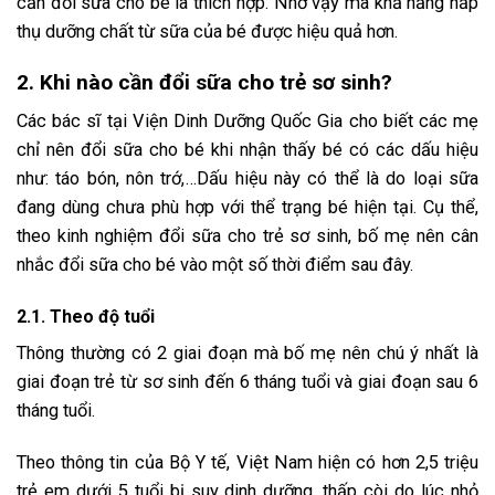
cần đổi sữa cho bé là thích hợp. Nhờ vậy mà khả năng hấp
thụ dưỡng chất từ sữa của bé được hiệu quả hơn.
2. Khi nào cần đổi sữa cho trẻ sơ sinh?
Các bác sĩ tại Viện Dinh Dưỡng Quốc Gia cho biết các mẹ
chỉ nên đổi sữa cho bé khi nhận thấy bé có các dấu hiệu
như: táo bón, nôn trớ,…Dấu hiệu này có thể là do loại sữa
đang dùng chưa phù hợp với thể trạng bé hiện tại. Cụ thể,
theo kinh nghiệm đổi sữa cho trẻ sơ sinh, bố mẹ nên cân
nhắc đổi sữa cho bé vào một số thời điểm sau đây.
2.1. Theo độ tuổi
Thông thường có 2 giai đoạn mà bố mẹ nên chú ý nhất là
giai đoạn trẻ từ sơ sinh đến 6 tháng tuổi và giai đoạn sau 6
tháng tuổi.
Theo thông tin của Bộ Y tế, Việt Nam hiện có hơn 2,5 triệu
trẻ em dưới 5 tuổi bị suy dinh dưỡng, thấp còi do lúc nhỏ