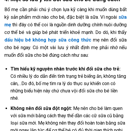
Bố mẹ cần phải chú ý chọn lựa kỹ càng khi muốn dùng bất
kỳ sản phẩm mới nào cho bé, đặc biệt là sữa. Vì ngoài
sữa
mẹ
thì đây có thể coi là nguồn dinh dưỡng chính nuôi dưỡng
cơ thể bé và giúp bé phát triển khoẻ mạnh. Do dó, khi thấy
dấu hiệu bé không hợp sữa công thức
mẹ nên đổi sữa
cho bé ngay. Có một vài lưu ý nhất định mẹ phải nhớ nếu
muốn đổi sữa cho bé đúng cách như sau:
Tìm hiểu kỹ nguyên nhân trước khi đổi sữa cho trẻ:
Có nhiều lý do dẫn đến tình trạng trẻ biếng ăn, không tăng
cân,…Do đó, bố mẹ tìm ra lý do thực sự khiến con có
những biểu hiện này chứ chưa vội đổi sữa cho bé liền
nhé.
Không nên đổi sữa đột ngột:
Mẹ nên cho bé làm quen
với sữa mới bằng cách thay thế dần các cữ sữa cũ bằng
loại sữa mới. Mẹ không nên thay đổi hoàn toàn bằng sữa
mới ngay lập tức để cơ thể bé có đủ thời gian thích nghi