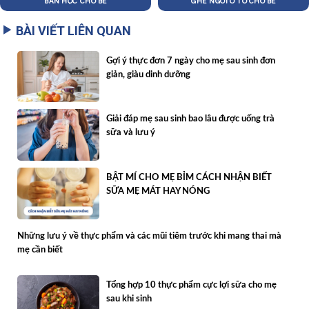
BÀN HỌC CHO BÉ
GHẾ NGỒI Ô TÔ CHO BÉ
BÀI VIẾT LIÊN QUAN
Gợi ý thực đơn 7 ngày cho mẹ sau sinh đơn
giản, giàu dinh dưỡng
Giải đáp mẹ sau sinh bao lâu được uống trà
sữa và lưu ý
BẬT MÍ CHO MẸ BỈM CÁCH NHẬN BIẾT
SỮA MẸ MÁT HAY NÓNG
Những lưu ý về thực phẩm và các mũi tiêm trước khi mang thai mà
mẹ cần biết
Tổng hợp 10 thực phẩm cực lợi sữa cho mẹ
sau khi sinh