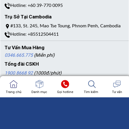
Hotline: +60 39-770 0095
Trụ Sở Tại Cambodia
#133, St. 245, Mao Tse Toung, Phnom Penh, Cambodia
Hotline: +85512504411
Tư Vấn Mua Hàng
0346.665.775
(Miễn phí)
Tổng đài CSKH
1900 8668 92
(1000đ/phút)
Chính sách thanh toán
Chính sách bảo hành
Trang chủ
Trang chủ
Danh mục
Showroom
Gọi hotline
Chat zalo
Tìm kiếm
Chat facebook
Tư vấn
Chính sách bảo mật
Thanh Toán