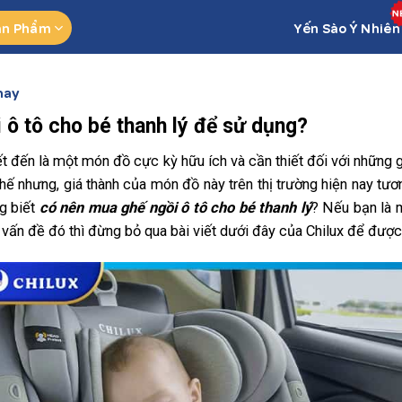
ản Phẩm
Yến Sào Ý Nhiên
hay
 ô tô cho bé thanh lý để sử dụng?
 đến là một món đồ cực kỳ hữu ích và cần thiết đối với những 
Thế nhưng, giá thành của món đồ này trên thị trường hiện nay tươ
g biết
có nên mua ghế ngồi ô tô cho bé thanh lý
? Nếu bạn là 
ấn đề đó thì đừng bỏ qua bài viết dưới đây của Chilux để được g