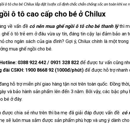
ồi ô tô cho bé Chilux lắp đặt Isofix cố định chắc chắn chống sốc an toàn khi xe r
gồi ô tô cao cấp cho bé ở Chilux
ràng về vấn đề
có nên mua ghế ngồi ô tô cho bé thanh lý
thì 
hế ô tô trẻ em ở đâu vừa uy tín, đáng tin cậy lại đảm bảo an toà
ỏ cho ngân sách của gia đình? Gợi ý, Chilux chính là một tron
ưởng mua ghế ngồi cho bé.
Hotline: 0388 922 442 / 0931 328 822
để được tư vấn cũng nh
 đài CSKH: 1900 8668 92 (1000đ/phút)
để được hỗ trợ nhanh c
ang hỗ trợ miễn phí giao hàng tận nơi trên toàn quốc. Đồng thờ
gày và bảo hành sản phẩm lên đến 3 năm. Bởi vậy, các bậc phụ 
o bé ở đây.
n được chia sẻ như trên thì ba mẹ đã giải đáp được vấn đề
có 
ẹ sẽ luôn mua sắm được sản phẩm phù hợp và ưng ý dành cho 