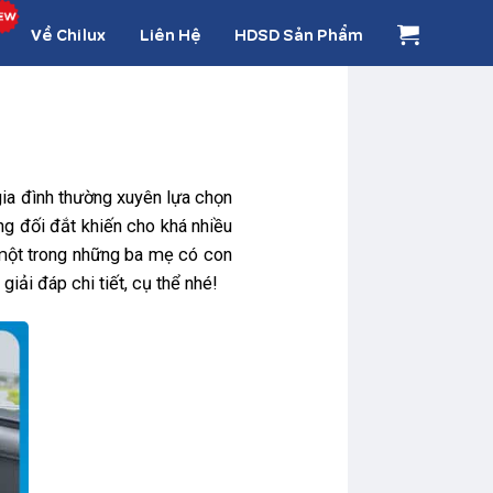
Về Chilux
Liên Hệ
HDSD Sản Phẩm
gia đình thường xuyên lựa chọn
ng đối đắt khiến cho khá nhiều
một trong những ba mẹ có con
iải đáp chi tiết, cụ thể nhé!