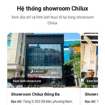
Hệ thống showroom Chilux
Xem địa chỉ và hình ảnh thực tế tại từng showroom
Chilux
Xem hình showroom
Xem hình sh
Showroom Chilux Đống Đa
Showroom 
Địa chỉ:
Tầng 3, 502 Xã Đàn, phường Nam
Địa chỉ:
19 Đin