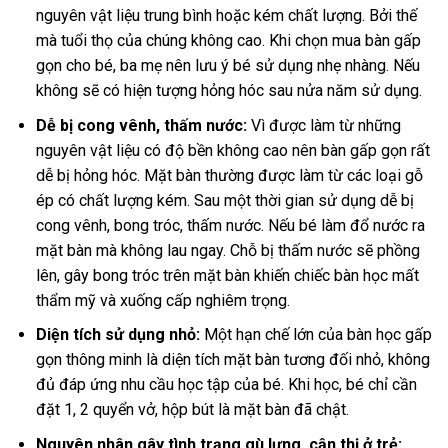
nguyên vật liệu trung bình hoặc kém chất lượng. Bởi thế
mà tuổi thọ của chúng không cao. Khi chọn mua bàn gấp
gọn cho bé, ba mẹ nên lưu ý bé sử dụng nhẹ nhàng. Nếu
không sẽ có hiện tượng hỏng hóc sau nửa năm sử dụng.
Dễ bị cong vênh, thấm nước:
Vì được làm từ những
nguyên vật liệu có độ bền không cao nên bàn gấp gọn rất
dễ bị hỏng hóc. Mặt bàn thường được làm từ các loại gỗ
ép có chất lượng kém. Sau một thời gian sử dụng dễ bị
cong vênh, bong tróc, thấm nước. Nếu bé làm đổ nước ra
mặt bàn mà không lau ngay. Chỗ bị thấm nước sẽ phồng
lên, gây bong tróc trên mặt bàn khiến chiếc bàn học mất
thẩm mỹ và xuống cấp nghiêm trọng.
Diện tích sử dụng nhỏ:
Một hạn chế lớn của bàn học gấp
gọn thông minh là diện tích mặt bàn tương đối nhỏ, không
đủ đáp ứng nhu cầu học tập của bé. Khi học, bé chỉ cần
đặt 1, 2 quyển vở, hộp bút là mặt bàn đã chật.
Nguyên nhân gây tình trạng gù lưng, cận thị ở trẻ: