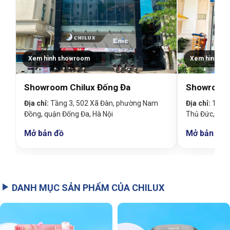
Xem hình showroom
Xem hình sh
Showroom Chilux Đống Đa
Showroom 
Địa chỉ:
Tầng 3, 502 Xã Đàn, phường Nam
Địa chỉ:
19 Đin
Đồng, quận Đống Đa, Hà Nội
Thủ Đức, TP
Mở bản đồ
Mở bản đồ
DANH MỤC SẢN PHẨM CỦA CHILUX