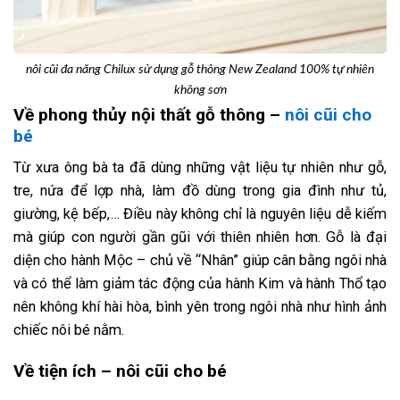
nôi cũi đa năng Chilux sử dụng gỗ thông New Zealand 100% tự nhiên
không sơn
Về phong thủy nội thất gỗ thông –
nôi cũi cho
bé
Từ xưa ông bà ta đã dùng những vật liệu tự nhiên như gỗ,
tre, nứa để lợp nhà, làm đồ dùng trong gia đình như tủ,
giường, kệ bếp,… Điều này không chỉ là nguyên liệu dễ kiếm
mà giúp con người gần gũi với thiên nhiên hơn. Gỗ là đại
diện cho hành Mộc – chủ về “Nhân” giúp cân bằng ngôi nhà
và có thể làm giảm tác động của hành Kim và hành Thổ tạo
nên không khí hài hòa, bình yên trong ngôi nhà như hình ảnh
chiếc nôi bé nằm.
Về tiện ích – nôi cũi cho bé