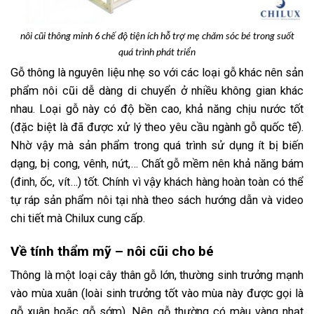
nôi cũi thông minh 6 chế độ tiện ích hỗ trợ mẹ chăm sóc bé trong suốt
quá trình phát triển
Gỗ thông là nguyên liệu nhẹ so với các loại gỗ khác nên sản
phẩm nôi cũi dễ dàng di chuyển ở nhiều không gian khác
nhau. Loại gỗ này có độ bền cao, khả năng chịu nước tốt
(đặc biệt là đã được xử lý theo yêu cầu ngành gỗ quốc tế).
Nhờ vậy mà sản phẩm trong quá trình sử dụng ít bị biến
dạng, bị cong, vênh, nứt,… Chất gỗ mềm nên khả năng bám
(đinh, ốc, vít…) tốt. Chính vì vậy khách hàng hoàn toàn có thể
tự ráp sản phẩm nôi tại nhà theo sách hướng dẫn và video
chi tiết mà Chilux cung cấp.
Về tính thẩm mỹ – nôi cũi cho bé
Thông là một loại cây thân gỗ lớn, thường sinh trưởng mạnh
vào mùa xuân (loài sinh trưởng tốt vào mùa này được gọi là
gỗ xuân hoặc gỗ sớm). Nên gỗ thường có màu vàng nhạt