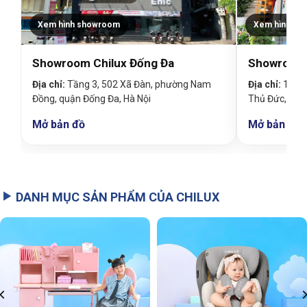
Xem hình showroom
Xem hình sh
Showroom Chilux Đống Đa
Showroom 
Địa chỉ:
Tầng 3, 502 Xã Đàn, phường Nam
Địa chỉ:
19 Đin
Đồng, quận Đống Đa, Hà Nội
Thủ Đức, TP
Mở bản đồ
Mở bản đồ
DANH MỤC SẢN PHẨM CỦA CHILUX