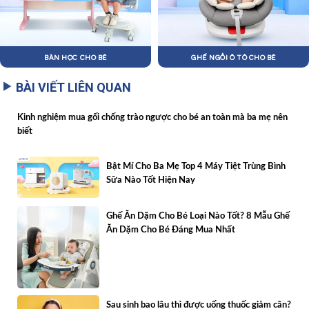
BÀN HỌC CHO BÉ
GHẾ NGỒI Ô TÔ CHO BÉ
BÀI VIẾT LIÊN QUAN
Kinh nghiệm mua gối chống trào ngược cho bé an toàn mà ba mẹ nên
biết
Bật Mí Cho Ba Mẹ Top 4 Máy Tiệt Trùng Bình
Sữa Nào Tốt Hiện Nay
Ghế Ăn Dặm Cho Bé Loại Nào Tốt? 8 Mẫu Ghế
Ăn Dặm Cho Bé Đáng Mua Nhất
Sau sinh bao lâu thì được uống thuốc giảm cân?