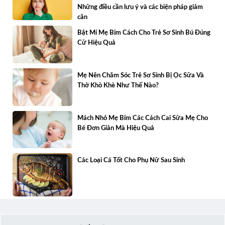
Những điều cần lưu ý và các biện pháp giảm
cân
Bật Mí Mẹ Bỉm Cách Cho Trẻ Sơ Sinh Bú Đúng
Cữ Hiệu Quả
Mẹ Nên Chăm Sóc Trẻ Sơ Sinh Bị Ọc Sữa Và
Thở Khò Khè Như Thế Nào?
Mách Nhỏ Mẹ Bỉm Các Cách Cai Sữa Mẹ Cho
Bé Đơn Giản Mà Hiệu Quả
Các Loại Cá Tốt Cho Phụ Nữ Sau Sinh