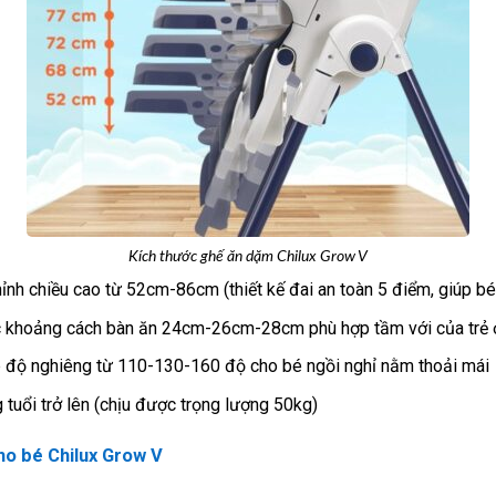
Kích thước ghế ăn dặm Chilux Grow V
ỉnh chiều cao từ 52cm-86cm (thiết kế đai an toàn 5 điểm, giúp bé
 khoảng cách bàn ăn 24cm-26cm-28cm phù hợp tầm với của trẻ ở
p độ nghiêng từ 110-130-160 độ cho bé ngồi nghỉ nằm thoải mái
 tuổi trở lên (chịu được trọng lượng 50kg)
ho bé Chilux Grow V