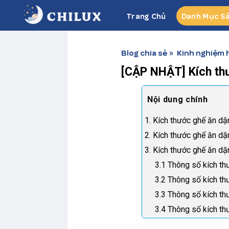
Skip
Trang Chủ
Danh Mục S
to
content
Blog chia sẻ
Kinh nghiệm 
»
[CẬP NHẬT] Kích th
1. Kích thước ghế ăn d
2. Kích thước ghế ăn d
3. Kích thước ghế ăn d
3.1 Thông số kích t
3.2 Thông số kích t
3.3 Thông số kích t
3.4 Thông số kích t