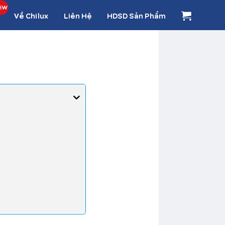
Về Chilux
Liên Hệ
HDSD Sản Phẩm