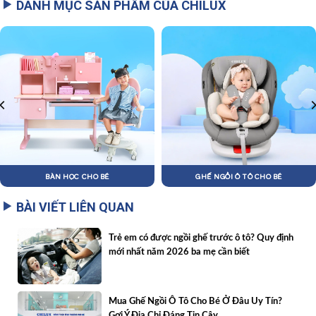
DANH MỤC SẢN PHẨM CỦA CHILUX
BÀN HỌC CHO BÉ
GHẾ NGỒI Ô TÔ CHO BÉ
BÀI VIẾT LIÊN QUAN
Trẻ em có được ngồi ghế trước ô tô? Quy định
mới nhất năm 2026 ba mẹ cần biết
Mua Ghế Ngồi Ô Tô Cho Bé Ở Đâu Uy Tín?
Gợi Ý Địa Chỉ Đáng Tin Cậy