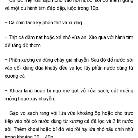
– Cá lóc mẹ rửa sạch cho vào nồi nước sôi có thêm gừng
và một củ hành tím đập dập, luộc trong 10p.
– Cá chín tách kỹ phần thịt và xương
– Thịt cá dằm nát hoặc xé nhỏ vừa ăn. Xào qua với hành tím
để tăng độ thơm.
– Phần xương cá dùng chày giã nhuyễn. Sau đó đổ nước sôi
vào cối, dùng đũa khuấy đều và lọc lấy phần nước dùng từ
xương cá.
– Khoai lang hoặc bí ngô mẹ gọt vỏ, rửa sạch, cắt miếng
mỏng hoặc xay nhuyễn.
– Gạo vo sạch rang với lửa vừa khoảng 5p hoặc cho trực
tiếp vào nồi có nước dùng từ xương cá đã lọc và 2 lít nước
sôi. Thêm khoai hoặc bí đỏ vào rồi hạ lửa nhỏ nấu chín nhừ
trong khoảng 30 – 40p.