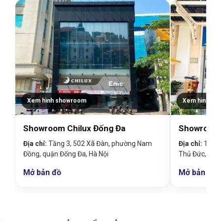
Xem hình showroom
Xem hình sh
Showroom Chilux Đống Đa
Showroom 
Địa chỉ:
Tầng 3, 502 Xã Đàn, phường Nam
Địa chỉ:
19 Đin
Đồng, quận Đống Đa, Hà Nội
Thủ Đức, TP
Mở bản đồ
Mở bản đồ