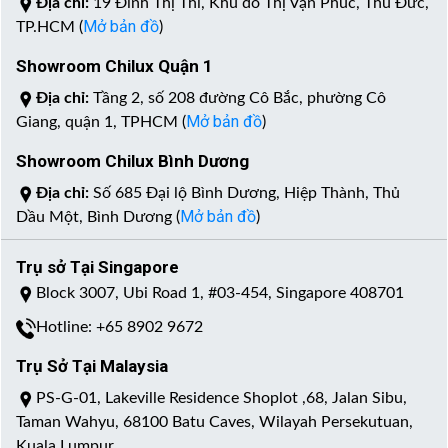
Địa chỉ:
19 Đinh Thị Thi, Khu đô Thị Vạn Phúc, Thủ Đức,
Mở bản đồ
TP.HCM (
)
Showroom Chilux Quận 1
Địa chỉ:
Tầng 2, số 208 đường Cô Bắc, phường Cô
Mở bản đồ
Giang, quận 1, TPHCM (
)
Showroom Chilux Bình Dương
Địa chỉ:
Số 685 Đại lộ Bình Dương, Hiệp Thành, Thủ
Mở bản đồ
Dầu Một, Bình Dương (
)
Trụ sở Tại Singapore
Block 3007, Ubi Road 1, #03-454, Singapore 408701
Hotline: +65 8902 9672
Trụ Sở Tại Malaysia
PS-G-01, Lakeville Residence Shoplot ,68, Jalan Sibu,
Taman Wahyu, 68100 Batu Caves, Wilayah Persekutuan,
Kuala Lumpur