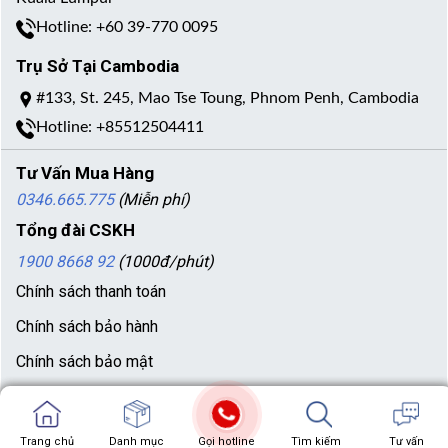
Hotline: +60 39-770 0095
Trụ Sở Tại Cambodia
#133, St. 245, Mao Tse Toung, Phnom Penh, Cambodia
Hotline: +85512504411
Tư Vấn Mua Hàng
0346.665.775
(Miễn phí)
Tổng đài CSKH
1900 8668 92
(1000đ/phút)
Chính sách thanh toán
Chính sách bảo hành
Chính sách bảo mật
Thanh Toán
Trang chủ
Trang chủ
Danh mục
Showroom
Gọi hotline
Chat zalo
Tìm kiếm
Chat facebook
Tư vấn