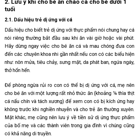
2. Lưu ý khi cho bé ăn cháo cá cho bé dưới 1
tuổi
2.1. Dấu hiệu trẻ dị ứng với cá
Dấu hiệu cho biết trẻ dị ứng với thực phẩm nói chung hay cá
nói riêng thường bắt đầu sau khi ăn vài giờ hoặc vài phút.
Hãy dừng ngay việc cho bé ăn cá và mau chóng đưa con
đến các chuyên khoa nhi gần nhất nếu con có các biểu hiện
như: nôn mửa, tiêu chảy, sưng mặt, da phát ban, ngứa ngáy,
thở hổn hển.
Để phòng ngừa rủi ro con có thể bị dị ứng với cá, mẹ nên
cho bé ăn với một lượng rất nhỏ thức ăn (khoảng ¼ thìa thịt
cá nấu chín và tách xương) để xem con có bị kích ứng hay
không trước khi nghiền nhuyễn và cho trẻ ăn thường xuyên.
Mặt khác, mẹ cũng nên lưu ý về tiền sử dị ứng thực phẩm
của bố mẹ và các thành viên trong gia đình vì chúng cũng
có khả năng di truyền.