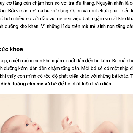
guy cơ tăng cân chậm hơn so với trẻ đủ tháng. Nguyên nhân là d
ng. Bởi vì các cơ mà bé sử dụng để bú và mút chưa phát triển 
ỏ hơn nhiều so với đầu vú mẹ nên việc bắt, ngậm vú rất khó khă
h dưỡng khó khăn. Vì những lí do trên mà trẻ sinh non tăng c
 sức khỏe
 mép, nhiệt miệng nên khó ngậm, nuốt dẫn đến bú kém. Bé mắc bện
nh dưỡng kém, dẫn đến chậm tăng cân. Mỗi bé sẽ có một nhịp độ 
khi thấy con mình có tốc độ phát triển khác với những bé khác. 
ộ
dinh dưỡng cho mẹ và bé
để bé phát triển toàn diện.