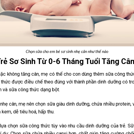
Chọn sữa cho em bé sơ sinh nhẹ cân như thế nào
Trẻ Sơ Sinh Từ 0-6 Tháng Tuổi Tăng Câ
oặc không tăng cân, mẹ có thể cho con dùng thêm sữa công thứ
thức được điều chế theo đúng với thành phần dinh dưỡng có t
n và sữa công thức dạng bột.
i nhẹ cân, mẹ nên chọn sữa giàu dinh dưỡng, chứa nhiều protein,
kem, dễ tiêu hoá, hấp thu.
n lựa chọn sữa công thức tùy vào nhu cầu dinh dưỡng của trẻ. Sữ
. Ví dụ: Chọn sữa chứa nhiều canxi hơn, chất giúp tăng cường ch