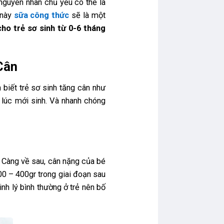
nguyên nhân chủ yếu có thể là
 này
sữa công thức
sẽ là một
cho trẻ sơ sinh từ 0-6 tháng
Cân
 biết trẻ sơ sinh tăng cân như
 lúc mới sinh. Và nhanh chóng
. Càng về sau, cân nặng của bé
00 – 400gr trong giai đoạn sau
inh lý bình thường ở trẻ nên bố