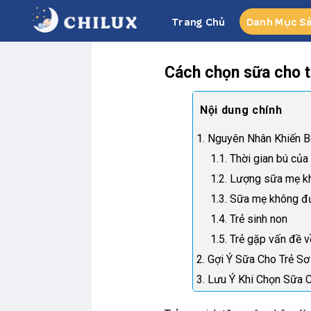
Skip
Trang Chủ
Danh Mục S
to
content
Cách chọn sữa cho tr
1. Nguyên Nhân Khiến 
1.1. Thời gian bú của
1.2. Lượng sữa mẹ k
1.3. Sữa mẹ không đ
1.4. Trẻ sinh non
1.5. Trẻ gặp vấn đề 
2. Gợi Ý Sữa Cho Trẻ S
3. Lưu Ý Khi Chọn Sữa 