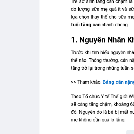
Trẻ sơ sinh tăng cân chậm là
do lượng sữa mẹ quá ít và s
lựa chọn thay thế cho sữa mẹ
tuổi tăng cân
nhanh chóng.
1. Nguyên Nhân K
Trước khi tìm hiểu nguyên nhâ
thế nào. Thông thường, cân n
tăng trở lại trong những tuần s
>> Tham khảo:
Bảng cân nặng
Theo Tổ chức Y tế Thế giới WH
sẽ càng tăng chậm, khoảng 600
đó. Nguyên do là bé bị mất nướ
mẹ không cần quá lo lắng.