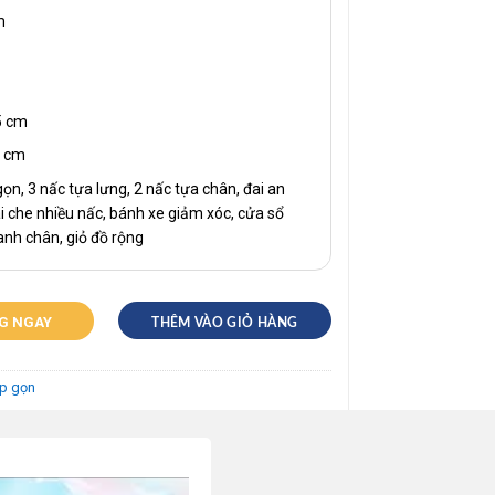
m
5 cm
7 cm
gọn, 3 nấc tựa lưng, 2 nấc tựa chân, đai an
ái che nhiều nấc, bánh xe giảm xóc, cửa sổ
hanh chân, giỏ đồ rộng
G NGAY
THÊM VÀO GIỎ HÀNG
p gọn