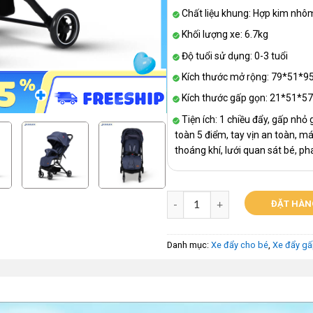
Chất liệu khung: Hợp kim nhô
Khối lượng xe: 6.7kg
Độ tuổi sử dụng: 0-3 tuổi
Kích thước mở rộng: 79*51*9
Kích thước gấp gọn: 21*51*5
Tiện ích: 1 chiều đẩy, gấp nhỏ 
toàn 5 điểm, tay vịn an toàn, m
thoáng khí, lưới quan sát bé, p
ĐẶT HÀN
Danh mục:
Xe đẩy cho bé
,
Xe đẩy gấ