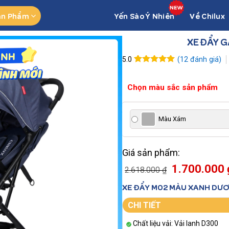
ản Phẩm
Yến Sào Ý Nhiên
Về Chilux
XE ĐẨY G
(
12
đánh giá)
5.0
5.0
12
trên 5
dựa trên
đánh giá
Chọn màu sắc sản phẩm
Màu Xám
Giá sản phẩm:
1.700.000 
2.618.000 ₫
XE ĐẨY M02 MÀU XANH DƯ
CHI TIẾT
Chất liệu vải: Vải lanh D300