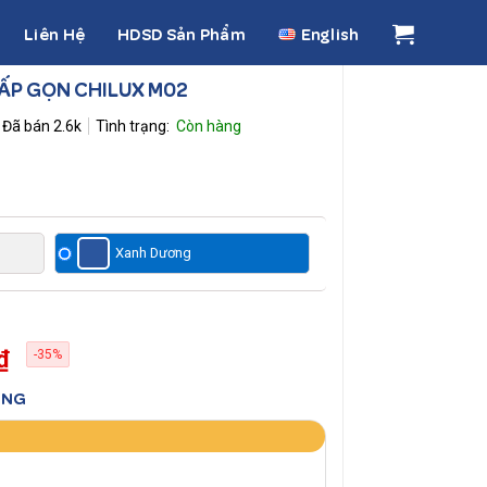
Liên Hệ
HDSD Sản Phẩm
English
ẤP GỌN CHILUX M02
Đã bán
2.6k
Xanh Dương
₫
-35%
ƠNG