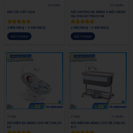
6 combo
10 combo
NÔI CŨI GẤP GỌN
NÔI GIƯỜNG ĐA NĂNG 6 NẤC NÂNG
HẠ CHILUX PEACE N6
2.890.000
₫
–
5.040.000
₫
2.900.000
₫
–
5.400.000
₫
Được xếp
Được xếp
hạng
5.00
hạng
5.00
ĐẶT HÀNG
ĐẶT HÀNG
5 sao
5 sao
2 màu
2 màu
2 combo
NÔI ĐIỆN ĐA NĂNG CHO BÉ CHILUX
NÔI ĐIỆN ĐA NĂNG CHO BÉ CHILUX
E9
S11