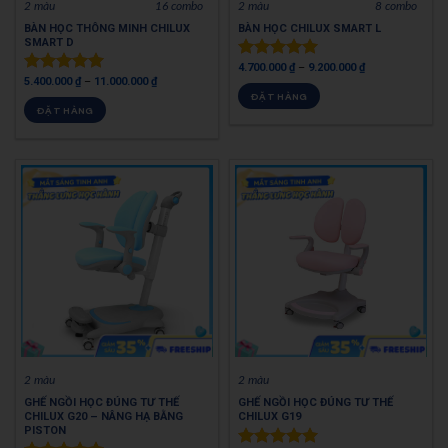
2 màu
16 combo
2 màu
8 combo
BÀN HỌC THÔNG MINH CHILUX
BÀN HỌC CHILUX SMART L
SMART D
4.700.000
₫
–
9.200.000
₫
Được xếp
5.400.000
₫
–
11.000.000
₫
Được xếp
hạng
4.94
ĐẶT HÀNG
hạng
5.00
5 sao
ĐẶT HÀNG
5 sao
2 màu
2 màu
GHẾ NGỒI HỌC ĐÚNG TƯ THẾ
GHẾ NGỒI HỌC ĐÚNG TƯ THẾ
CHILUX G20 – NÂNG HẠ BẰNG
CHILUX G19
PISTON