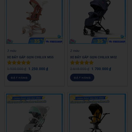
3 màu
2 màu
XE ĐẨY GẤP GỌN CHILUX M55
XE ĐẨY GẤP GỌN CHILUX M02
1.930.000
₫
1.250.000
₫
2.618.000
₫
1.700.000
₫
Được xếp
Được xếp
hạng
5.00
hạng
5.00
ĐẶT HÀNG
ĐẶT HÀNG
5 sao
5 sao