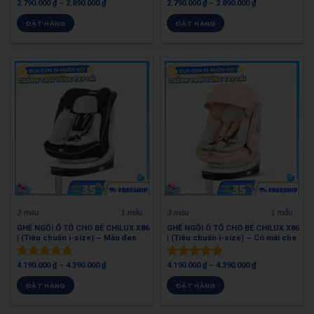
2.790.000
₫
–
2.890.000
₫
2.790.000
₫
–
2.890.000
₫
Được xếp
Được xếp
hạng
4.97
hạng
0
5
ĐẶT HÀNG
ĐẶT HÀNG
5 sao
sao
3 màu
1 mẫu
3 màu
1 mẫu
GHẾ NGỒI Ô TÔ CHO BÉ CHILUX X86
GHẾ NGỒI Ô TÔ CHO BÉ CHILUX X86
| (Tiêu chuẩn i-size) – Màu đen
| (Tiêu chuẩn i-size) – Có mái che
4.190.000
₫
–
4.390.000
₫
4.190.000
₫
–
4.390.000
₫
Được xếp
Được xếp
hạng
5.00
hạng
0
5
ĐẶT HÀNG
ĐẶT HÀNG
5 sao
sao