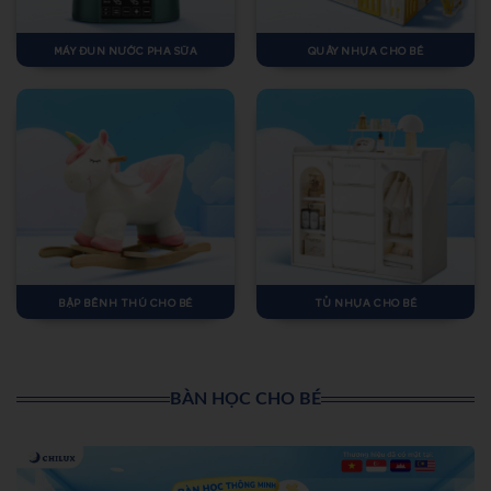
MÁY ĐUN NƯỚC PHA SỮA
QUÂY NHỰA CHO BÉ
BẬP BÊNH THÚ CHO BÉ
TỦ NHỰA CHO BÉ
BÀN HỌC CHO BÉ