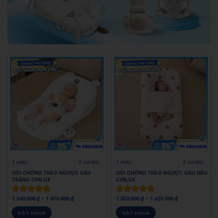
1 màu
2 combo
1 màu
2 combo
GỐI CHỐNG TRÀO NGƯỢC GẤU
GỐI CHỐNG TRÀO NGƯỢC GẤU NÂU
TRẮNG CHILUX
CHILUX
1.340.000
₫
–
1.610.000
₫
1.350.000
₫
–
1.620.000
₫
Được xếp
Được xếp
hạng
5.00
hạng
5.00
ĐẶT HÀNG
ĐẶT HÀNG
5 sao
5 sao