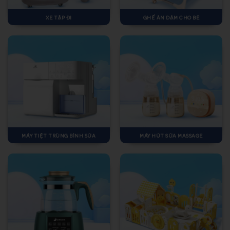
XE TẬP ĐI
GHẾ ĂN DẶM CHO BÉ
MÁY TIỆT TRÙNG BÌNH SỮA
MÁY HÚT SỮA MASSAGE