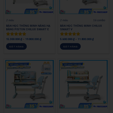
2 màu
2 màu
16 combo
BÀN HỌC THÔNG MINH NÂNG HẠ
BÀN HỌC THÔNG MINH CHILUX
BẰNG PISTON CHILUX SMART E
SMART V
15.300.000
₫
–
19.800.000
₫
5.600.000
₫
–
11.800.000
₫
Được xếp
Được xếp
hạng
5.00
hạng
4.88
ĐẶT HÀNG
ĐẶT HÀNG
5 sao
5 sao