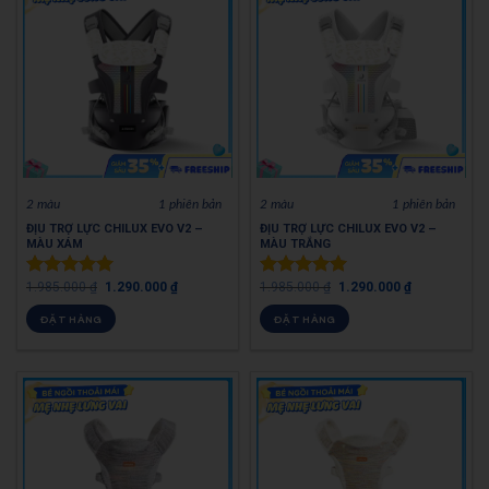
2 màu
1 phiên bản
2 màu
1 phiên bản
ĐỊU TRỢ LỰC CHILUX EVO V2 –
ĐỊU TRỢ LỰC CHILUX EVO V2 –
MÀU XÁM
MÀU TRẮNG
1.985.000
₫
1.290.000
₫
1.985.000
₫
1.290.000
₫
Được xếp
Được xếp
hạng
5.00
hạng
5.00
ĐẶT HÀNG
ĐẶT HÀNG
5 sao
5 sao