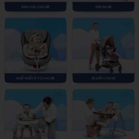
BÀN HỌC CHO BÉ
NÔI EM BÉ
GHẾ NGỒI Ô TÔ CHO BÉ
XE ĐẨY CHO BÉ