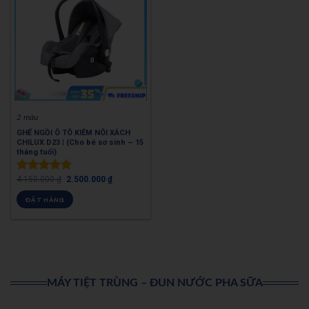
2 màu
GHẾ NGỒI Ô TÔ KIÊM NÔI XÁCH
CHILUX D23 | (Cho bé sơ sinh – 15
tháng tuổi)
4.150.000
₫
2.500.000
₫
Được xếp
hạng
5.00
ĐẶT HÀNG
5 sao
MÁY TIỆT TRÙNG – ĐUN NƯỚC PHA SỮA