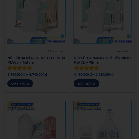
10 combo
6 combo
NÔI CŨI ĐA NĂNG 6 CHẾ ĐỘ CHILUX
NÔI CŨI ĐA NĂNG 6 CHẾ ĐỘ CHILUX
PEACE – Natural
PEACE – White
2.590.000
₫
–
4.740.000
₫
4.190.000
₫
–
6.340.000
₫
Được xếp
Được xếp
hạng
4.97
hạng
4.98
ĐẶT HÀNG
ĐẶT HÀNG
5 sao
5 sao