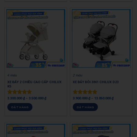
4 màu
2 màu
XE ĐẨY 2 CHIỀU CAO CẤP CHILUX
XE ĐẨY ĐÔI 3IN1 CHILUX D23
K5
3.300.000
₫
–
3.500.000
₫
3.900.000
₫
–
13.050.000
₫
Được xếp
Được xếp
hạng
5.00
hạng
5.00
ĐẶT HÀNG
ĐẶT HÀNG
5 sao
5 sao