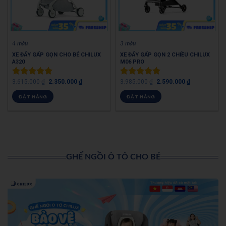
4 màu
3 màu
XE ĐẨY GẤP GỌN CHO BÉ CHILUX
XE ĐẨY GẤP GỌN 2 CHIỀU CHILUX
A320
M06 PRO
3.615.000
₫
2.350.000
₫
3.985.000
₫
2.590.000
₫
Được xếp
Được xếp
hạng
5.00
hạng
5.00
ĐẶT HÀNG
ĐẶT HÀNG
5 sao
5 sao
GHẾ NGỒI Ô TÔ CHO BÉ