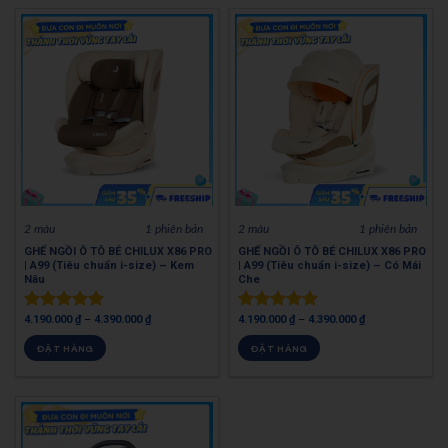
2 màu
1 phiên bản
2 màu
1 phiên bản
GHẾ NGỒI Ô TÔ BÉ CHILUX X86 PRO
GHẾ NGỒI Ô TÔ BÉ CHILUX X86 PRO
| A99 (Tiêu chuẩn i-size) – Kem
| A99 (Tiêu chuẩn i-size) – Có Mái
Nâu
Che
4.190.000
₫
–
4.390.000
₫
4.190.000
₫
–
4.390.000
₫
Được xếp
Được xếp
hạng
0
5
hạng
0
5
ĐẶT HÀNG
ĐẶT HÀNG
sao
sao