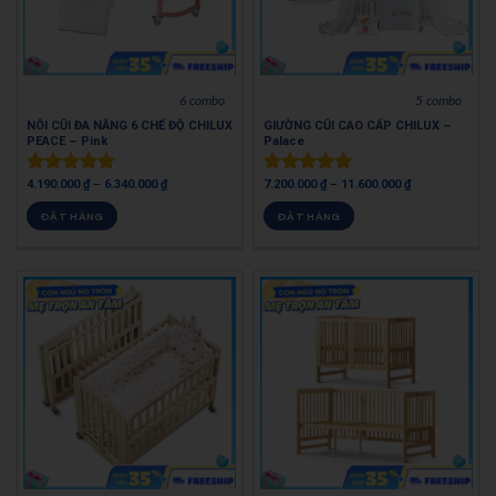
6 combo
5 combo
NÔI CŨI ĐA NĂNG 6 CHẾ ĐỘ CHILUX
GIƯỜNG CŨI CAO CẤP CHILUX –
PEACE – Pink
Palace
4.190.000
₫
–
6.340.000
₫
7.200.000
₫
–
11.600.000
₫
Được xếp
Được xếp
hạng
5.00
hạng
4.95
ĐẶT HÀNG
ĐẶT HÀNG
5 sao
5 sao