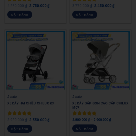
4.230.000
₫
2.750.000
₫
3.770.000
₫
2.450.000
₫
Được xếp
Được xếp
hạng
5.00
hạng
5.00
ĐẶT HÀNG
ĐẶT HÀNG
5 sao
5 sao
2 màu
5 màu
XE ĐẨY HAI CHIỀU CHILUX K3
XE ĐẨY GẤP GỌN CAO CẤP CHILUX
M07
3.930.000
₫
2.550.000
₫
2.800.000
₫
–
2.900.000
₫
Được xếp
Được xếp
hạng
5.00
hạng
5.00
ĐẶT HÀNG
ĐẶT HÀNG
5 sao
5 sao