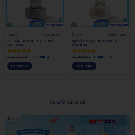
3 màu
1 phiên bản
3 màu
1 phiên bản
ĐỊU GẤP GỌN CHILUX EVO V5 –
ĐỊU GẤP GỌN CHILUX EVO V5 –
MÀU XÁM
MÀU KEM
2.140.000
₫
1.390.000
₫
2.140.000
₫
1.390.000
₫
Được xếp
Được xếp
hạng
5.00
hạng
5.00
ĐẶT HÀNG
ĐẶT HÀNG
5 sao
5 sao
XE ĐẨY CHO BÉ