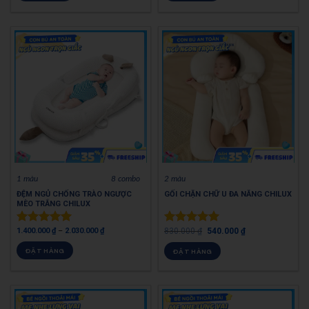
1 màu
8 combo
2 màu
ĐỆM NGỦ CHỐNG TRÀO NGƯỢC
GỐI CHẶN CHỮ U ĐA NĂNG CHILUX
MÈO TRẮNG CHILUX
1.400.000
₫
–
2.030.000
₫
830.000
₫
540.000
₫
Được xếp
Được xếp
hạng
5.00
hạng
5.00
ĐẶT HÀNG
ĐẶT HÀNG
5 sao
5 sao