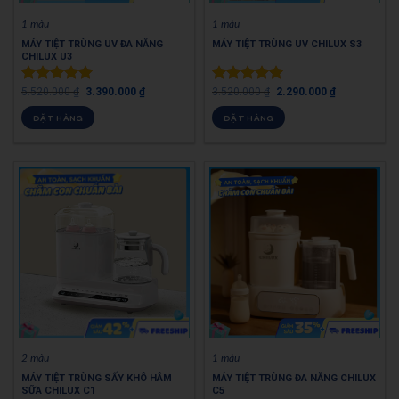
1 màu
1 màu
MÁY TIỆT TRÙNG UV ĐA NĂNG
MÁY TIỆT TRÙNG UV CHILUX S3
CHILUX U3
5.520.000
₫
3.390.000
₫
3.520.000
₫
2.290.000
₫
Được xếp
Được xếp
hạng
5.00
hạng
5.00
ĐẶT HÀNG
ĐẶT HÀNG
5 sao
5 sao
2 màu
1 màu
MÁY TIỆT TRÙNG SẤY KHÔ HÂM
MÁY TIỆT TRÙNG ĐA NĂNG CHILUX
SỮA CHILUX C1
C5