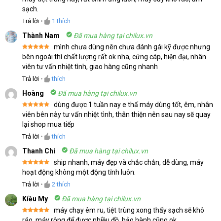
hạng
5
5
sạch.
sao
Trả lời
•
1
thích
Thành Nam
Đã mua hàng tại chilux.vn
mình chưa dùng nên chưa đánh gái kỹ được nhưng
Được xếp
bên ngoài thì chất lượng rất ok nha, cứng cáp, hiện đại, nhân
hạng
5
5
viên tư vấn nhiệt tình, giao hàng cũng nhanh
sao
Trả lời
•
thích
Hoàng
Đã mua hàng tại chilux.vn
dùng được 1 tuần nay e thấ máy dùng tốt, êm, nhân
Được xếp
viên bên này tư vấn nhiệt tình, thân thiện nên sau nay sẽ quay
hạng
5
5
lại shop mua tiếp
sao
Trả lời
•
thích
Thanh Chi
Đã mua hàng tại chilux.vn
ship nhanh, máy đẹp và chắc chắn, dễ dùng, máy
Được xếp
hoạt động không một động tĩnh luôn.
hạng
5
5
sao
Trả lời
•
2
thích
Kiều My
Đã mua hàng tại chilux.vn
máy chạy êm ru, tiệt trùng xong thấy sạch sẽ khô
Được xếp
ráo, máy rộng để được nhiều đồ, bảo hành cũng ok,