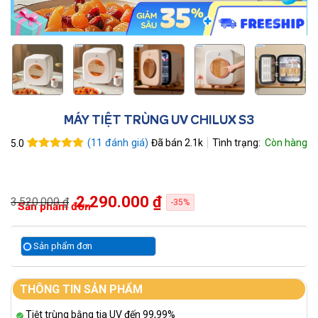
MÁY TIỆT TRÙNG UV CHILUX S3
(
11
đánh giá)
Đã bán
2.1k
5.0
5.0
11
trên 5
dựa trên
đánh giá
2.290.000 ₫
3.520.000 ₫
-35%
Sản phẩm đơn
Sản phẩm đơn
THÔNG TIN SẢN PHẨM
Tiệt trùng bằng tia UV đến 99,99%