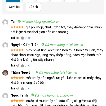
Có video
Có ảnh
Tú
Đã mua hàng tại chilux.vn
giá phù hợp, chất lượng tốt, máy để được nhiều bình,
Được xếp
tiết kiệm được thời gian hẳn các mom ạ
hạng
5
5
sao
Trả lời
•
thích
Nguyễn Cẩm Tiên
Đã mua hàng tại chilux.vn
nvtv nhiệt tình, ấn tượng nên mua bên này luôn, máy
Được xếp
chắc chắn, màu đẹp, lòng máy thép bóng, sạch, vận hành thử
hạng
5
5
khá êm, không ồn, sấy nhanh.
sao
Trả lời
•
thích
Thắm Nguyễn
Đã mua hàng tại chilux.vn
màu máy bên ngoài rất yêu luôn mom ơi, máy chạy
Được xếp
khá êm, mong là sẽ bền.
hạng
5
5
sao
Trả lời
•
thích
Ngọc Trinh
Đã mua hàng tại chilux.vn
trước có mua máy hút sữa dùng ok, giờ mua tiếp
Được xếp
máy tiệt trùng này, rất chim ưng luôn, máy sấy khô ráo, ấm