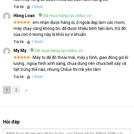
hạng
5
5
sao
Trả lời
•
1
thích
Hồng Loan
Đã mua hàng tại chilux.vn
em nhận được hàng òi, ở ngoài đẹp lắm các mom,
Được xếp
máy chạy cũng không ồn, để được nhiều bình tiện lắm, trữ đồ
hạng
5
5
của con ở teong này là khỏi sợ vi khuẩn.
sao
Trả lời
•
1
thích
My My
Đã mua hàng tại chilux.vn
Máy to để đồ thoải mái, máy y hình, giao đóng gói kĩ
Được xếp
lượng , ngoại hình xinh sang, chưa dùng nên chưa biết sấy và
hạng
5
5
tiệt trùng thế nào, nhưng Chilux thì mk yên tâm
sao
Trả lời
•
1
thích
1
2
→
Hỏi đáp