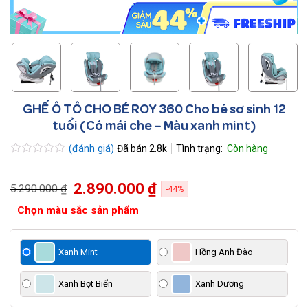
GHẾ Ô TÔ CHO BÉ ROY 360 Cho bé sơ sinh 12
tuổi (Có mái che – Màu xanh mint)
(đánh giá)
Đã bán
2.8k
Được
xếp
hạng
2.890.000 ₫
5.290.000 ₫
0.0
-44%
5
sao
Chọn màu sắc sản phẩm
Xanh Mint
Hồng Anh Đào
Xanh Bọt Biển
Xanh Dương