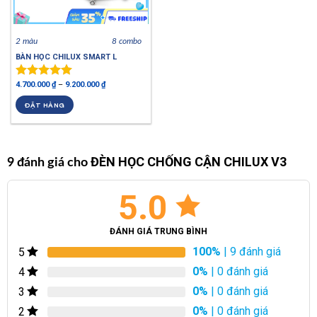
2 màu
8 combo
BÀN HỌC CHILUX SMART L
4.700.000
₫
–
9.200.000
₫
Được xếp
hạng
4.94
ĐẶT HÀNG
5 sao
ĐÈN HỌC CHỐNG CẬN CHILUX V3
9 đánh giá cho
5.0
ĐÁNH GIÁ TRUNG BÌNH
100%
| 9 đánh giá
5
0%
| 0 đánh giá
4
0%
| 0 đánh giá
3
0%
| 0 đánh giá
2