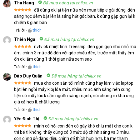
Thu Hang
Đã mua hàng tại chilux.vn
đã dùng ok lại tiện nữa nên mua tiếp e gái dùng, đèn
Được xếp
sáng học đêm bật lên là sáng hết góc bàn, k dùng gập gọn lại k
hạng
5
5
chiếm k gian bàn
sao
Trả lời
•
thích
Thiên Nga
Đã mua hàng tại chilux.vn
nvtv ok nhiệt tình. freeship. đèn gọn gọn nhỏ nhỏ mà
Được xếp
êm, chỉnh 3 mức độ đèn với góc chiếu đèn, trước mắt thấy êm
hạng
5
5
ổn ok lắm dùng 1 thời gian nữa xem sao
sao
Trả lời
•
thích
Đào Duy Quân
Đã mua hàng tại chilux.vn
mua cho con sẵn tối mình cũng hay làm việc laptop
Được xếp
bật lên ngồi máy k bị lóa mắt, nhiều mức ánh sáng nên cũng
hạng
5
5
tiện có mấy lúc k cần nguồn sáng mạnh, nói chung m khá ưng
sao
giá cả hợp lí. chất lượng
Trả lời
•
thích
Yến Đinh Thị
Đã mua hàng tại chilux.vn
mình có hỏi con đèn có gây khó chịu mắt cho con k
Được xếp
thì bé tl không, thấy cũng có 3 mức độ chỉnh sáng vs 3 màu,
hạng
5
5
con cũng dễ dàng điều chỉnh để thích hợp hơn, ba mẹ tham
sao