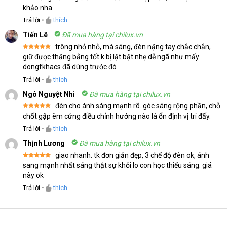
khảo nha
Trả lời
•
thích
Tiến Lê
Đã mua hàng tại chilux.vn
trông nhỏ nhỏ, mà sáng, đèn nặng tay chắc chắn,
Được xếp
giữ được thăng bằng tốt k bị lật bật nhẹ dễ ngã như mấy
hạng
5
5
dongfkhacs đã dùng trước đó
sao
Trả lời
•
thích
Ngô Nguyệt Nhi
Đã mua hàng tại chilux.vn
đèn cho ánh sáng mạnh rõ. góc sáng rộng phần, chỗ
Được xếp
chốt gập êm cứng điều chỉnh hướng nào là ổn định vị trí đấy.
hạng
5
5
sao
Trả lời
•
thích
Thịnh Lương
Đã mua hàng tại chilux.vn
giao nhanh. tk đơn giản đẹp, 3 chế độ đèn ok, ánh
Được xếp
sang mạnh nhất sáng thật sự khỏi lo con học thiếu sáng. giá
hạng
5
5
này ok
sao
Trả lời
•
thích