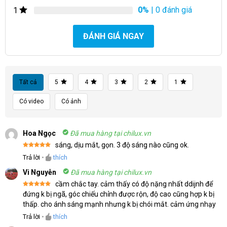
0%
| 0 đánh giá
1
ĐÁNH GIÁ NGAY
Tất cả
5
4
3
2
1
Có video
Có ảnh
Hoa Ngọc
Đã mua hàng tại chilux.vn
sáng, dịu mắt, gọn. 3 độ sáng nào cũng ok.
Được xếp
Trả lời
•
thích
hạng
5
5
sao
Vi Nguyễn
Đã mua hàng tại chilux.vn
cầm chắc tay. cảm thấy có độ nặng nhất ddijnh để
Được xếp
đứng k bị ngã, góc chiếu chỉnh được rộn, độ cao cũng hợp k bị
hạng
5
5
thấp. cho ánh sáng mạnh nhưng k bị chói mắt. cảm ứng nhạy
sao
Trả lời
•
thích