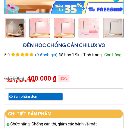
ĐÈN HỌC CHỐNG CẬN CHILUX V3
(
9
đánh giá)
Đã bán
1.9k
5.0
5.0
9
trên 5
dựa trên
đánh giá
400.000 ₫
615.000 ₫
-35%
Sản phẩm đơn
Sản phẩm đơn
CHI TIẾT SẢN PHẨM
Chức năng: Chống cận thị, giảm các bệnh về mắt