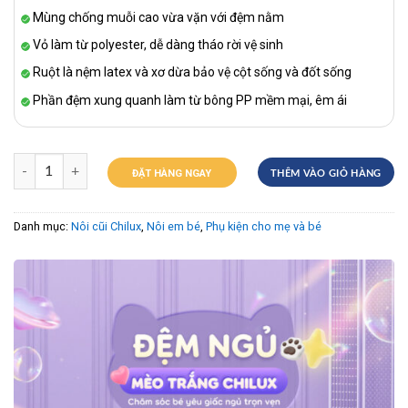
Mùng chống muỗi cao vừa vặn với đệm nằm
Vỏ làm từ polyester, dễ dàng tháo rời vệ sinh
Ruột là nệm latex và xơ dừa bảo vệ cột sống và đốt sống
Phần đệm xung quanh làm từ bông PP mềm mại, êm ái
ĐẶT HÀNG NGAY
THÊM VÀO GIỎ HÀNG
Danh mục:
Nôi cũi Chilux
,
Nôi em bé
,
Phụ kiện cho mẹ và bé