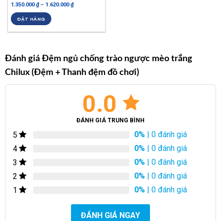
1.350.000
₫
–
1.620.000
₫
Được xếp
hạng
5.00
ĐẶT HÀNG
5 sao
Đánh giá Đệm ngủ chống trào ngược mèo trắng
Chilux (Đệm + Thanh đệm đồ chơi)
0.0
ĐÁNH GIÁ TRUNG BÌNH
0%
| 0 đánh giá
5
0%
| 0 đánh giá
4
0%
| 0 đánh giá
3
0%
| 0 đánh giá
2
0%
| 0 đánh giá
1
ĐÁNH GIÁ NGAY