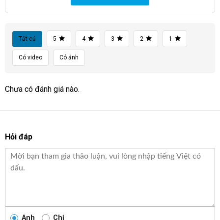
Tất cả
5
4
3
2
1
Có video
Có ảnh
Chưa có đánh giá nào.
Hỏi đáp
Anh
Chị