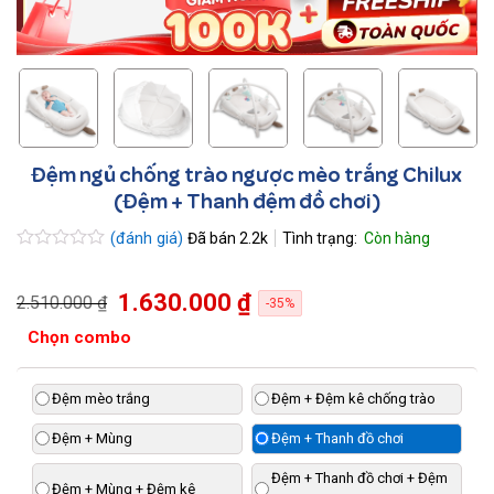
Đệm ngủ chống trào ngược mèo trắng Chilux
(Đệm + Thanh đệm đồ chơi)
(đánh giá)
Đã bán
2.2k
Được
xếp
hạng
1.630.000 ₫
2.510.000 ₫
0.0
-35%
5
sao
Chọn combo
Đệm mèo trắng
Đệm + Đệm kê chống trào
Đệm + Mùng
Đệm + Thanh đồ chơi
Đệm + Thanh đồ chơi + Đệm
Đệm + Mùng + Đệm kê