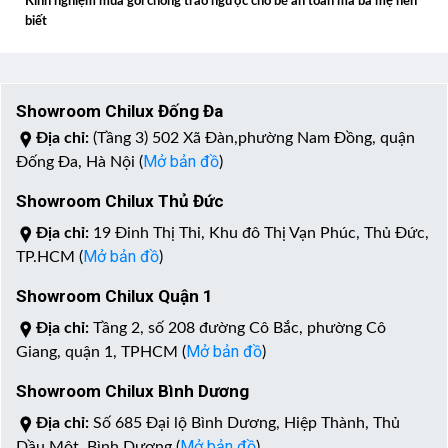
Kinh nghiệm mua gối chống trào ngược cho bé an toàn mà ba mẹ nên
biết
Showroom Chilux Đống Đa
Địa chỉ:
(Tầng 3) 502 Xã Đàn,phường Nam Đồng, quận
Mở bản đồ
Đống Đa, Hà Nội (
)
Showroom Chilux Thủ Đức
Địa chỉ:
19 Đinh Thị Thi, Khu đô Thị Vạn Phúc, Thủ Đức,
Mở bản đồ
TP.HCM (
)
Showroom Chilux Quận 1
Địa chỉ:
Tầng 2, số 208 đường Cô Bắc, phường Cô
Mở bản đồ
Giang, quận 1, TPHCM (
)
Showroom Chilux Bình Dương
Địa chỉ:
Số 685 Đại lộ Bình Dương, Hiệp Thành, Thủ
Mở bản đồ
Dầu Một, Bình Dương (
)