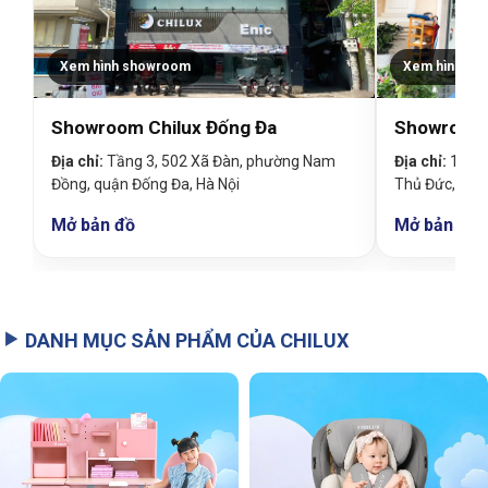
Xem hình showroom
Xem hình sh
Showroom Chilux Đống Đa
Showroom 
Địa chỉ:
Tầng 3, 502 Xã Đàn, phường Nam
Địa chỉ:
19 Đin
Đồng, quận Đống Đa, Hà Nội
Thủ Đức, TP
Mở bản đồ
Mở bản đồ
DANH MỤC SẢN PHẨM CỦA CHILUX