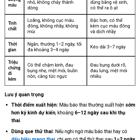
nhỏ, không chảy thành
dùng băng vệ sinh,
máu
dòng
có thể ra ồ ạt
Loãng, không cục máu
Đặc hơn, có thể
Tính
đông, không nhầy, không
kèm cục máu đông
chất
mùi
và dịch nhầy
Ngắn, thường 1–2 ngày, tối
Thời
Kéo dài 3–7 ngày
đa khoảng 3–4 ngày
gian
Triệu
Có thể chậm kinh, đau
Đau bụng dưới rõ,
chứng
bụng nhẹ, mệt mỏi, buồn
đau lưng, mệt mỏi
đi
nôn, căng tức ngực
nhiều
kèm
Lưu ý quan trọng
Thời điểm xuất hiện:
Máu báo thai thường xuất hiện
sớm
hơn kỳ kinh dự kiến
, khoảng
6–12 ngày sau khi thụ
thai
.
Dùng que thử thai:
Nếu nghi ngờ máu báo thai hay có
dấu hiệu mang thai
, chị em có thể thử thai sau
1–2 ngày