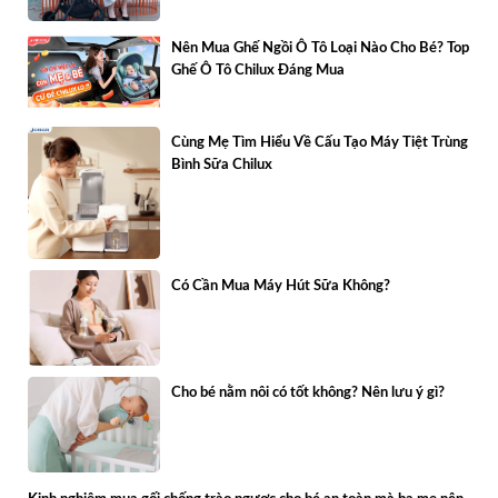
Nên Mua Ghế Ngồi Ô Tô Loại Nào Cho Bé? Top
Ghế Ô Tô Chilux Đáng Mua
Cùng Mẹ Tìm Hiểu Về Cấu Tạo Máy Tiệt Trùng
Bình Sữa Chilux
Có Cần Mua Máy Hút Sữa Không?
Cho bé nằm nôi có tốt không? Nên lưu ý gì?