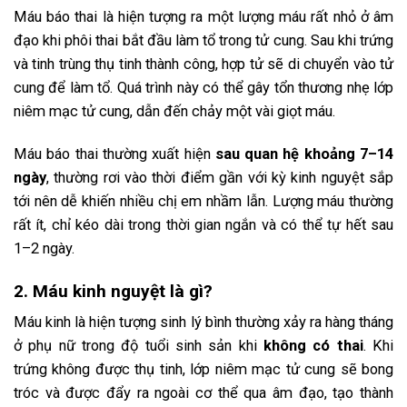
Máu báo thai là hiện tượng ra một lượng máu rất nhỏ ở âm
đạo khi phôi thai bắt đầu làm tổ trong tử cung. Sau khi trứng
và tinh trùng thụ tinh thành công, hợp tử sẽ di chuyển vào tử
cung để làm tổ. Quá trình này có thể gây tổn thương nhẹ lớp
niêm mạc tử cung, dẫn đến chảy một vài giọt máu.
Máu báo thai thường xuất hiện
sau quan hệ khoảng 7–14
ngày
, thường rơi vào thời điểm gần với kỳ kinh nguyệt sắp
tới nên dễ khiến nhiều chị em nhầm lẫn. Lượng máu thường
rất ít, chỉ kéo dài trong thời gian ngắn và có thể tự hết sau
1–2 ngày.
2. Máu kinh nguyệt là gì?
Máu kinh là hiện tượng sinh lý bình thường xảy ra hàng tháng
ở phụ nữ trong độ tuổi sinh sản khi
không có thai
. Khi
trứng không được thụ tinh, lớp niêm mạc tử cung sẽ bong
tróc và được đẩy ra ngoài cơ thể qua âm đạo, tạo thành