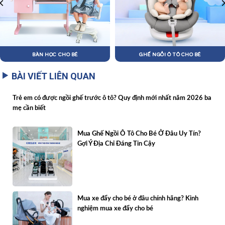
BÀN HỌC CHO BÉ
GHẾ NGỒI Ô TÔ CHO BÉ
BÀI VIẾT LIÊN QUAN
Trẻ em có được ngồi ghế trước ô tô? Quy định mới nhất năm 2026 ba
mẹ cần biết
Mua Ghế Ngồi Ô Tô Cho Bé Ở Đâu Uy Tín?
Gợi Ý Địa Chỉ Đáng Tin Cậy
Mua xe đẩy cho bé ở đâu chính hãng? Kinh
nghiệm mua xe đẩy cho bé