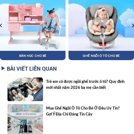
BÀN HỌC CHO BÉ
GHẾ NGỒI Ô TÔ CHO BÉ
BÀI VIẾT LIÊN QUAN
Trẻ em có được ngồi ghế trước ô tô? Quy định
mới nhất năm 2026 ba mẹ cần biết
Mua Ghế Ngồi Ô Tô Cho Bé Ở Đâu Uy Tín?
Gợi Ý Địa Chỉ Đáng Tin Cậy