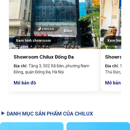
Xem hình showroom
Xem hình sh
Showroom Chilux Đống Đa
Showroom 
Địa chỉ:
Tầng 3, 502 Xã Đàn, phường Nam
Địa chỉ:
19 Đin
Đồng, quận Đống Đa, Hà Nội
Thủ Đức, TP
Mở bản đồ
Mở bản đồ
DANH MỤC SẢN PHẨM CỦA CHILUX