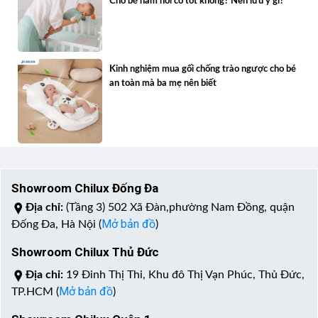
Cho bé nằm nôi có tốt không? Nên lưu ý gì?
Kinh nghiệm mua gối chống trào ngược cho bé
an toàn mà ba mẹ nên biết
Showroom Chilux Đống Đa
Địa chỉ:
(Tầng 3) 502 Xã Đàn,phường Nam Đồng, quận
Mở bản đồ
Đống Đa, Hà Nội (
)
Showroom Chilux Thủ Đức
Địa chỉ:
19 Đinh Thị Thi, Khu đô Thị Vạn Phúc, Thủ Đức,
Mở bản đồ
TP.HCM (
)