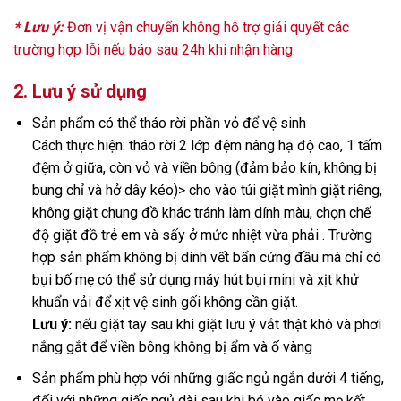
* Lưu ý:
Đơn vị vận chuyển không hỗ trợ giải quyết các
trường hợp lỗi nếu báo sau 24h khi nhận hàng.
2. Lưu ý sử dụng
Sản phẩm có thể tháo rời phần vỏ để vệ sinh
Cách thực hiện: tháo rời 2 lớp đệm nâng hạ độ cao, 1 tấm
đệm ở giữa, còn vỏ và viền bông (đảm bảo kín, không bị
bung chỉ và hở dây kéo)> cho vào túi giặt mình giặt riêng,
không giặt chung đồ khác tránh làm dính màu, chọn chế
độ giặt đồ trẻ em và sấy ở mức nhiệt vừa phải . Trường
hợp sản phẩm không bị dính vết bẩn cứng đầu mà chỉ có
bụi bố mẹ có thể sử dụng máy hút bụi mini và xịt khử
khuẩn vải để xịt vệ sinh gối không cần giặt.
Lưu ý:
nếu giặt tay sau khi giặt lưu ý vắt thật khô và phơi
nắng gắt để viền bông không bị ẩm và ố vàng
Sản phẩm phù hợp với những giấc ngủ ngắn dưới 4 tiếng,
đối với những giấc ngủ dài sau khi bé vào giấc mẹ kết