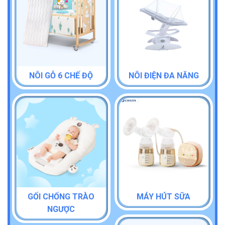
NÔI GỖ 6 CHẾ ĐỘ
NÔI ĐIỆN ĐA NĂNG
GỐI CHỐNG TRÀO
MÁY HÚT SỮA
NGƯỢC