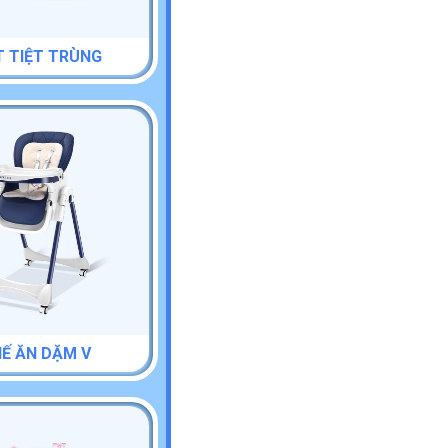
 TIỆT TRÙNG
Ế ĂN DẶM V