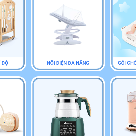
Ế ĐỘ
NÔI ĐIỆN ĐA NĂNG
GỐI CH