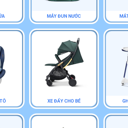
ỮA
MÁY ĐUN NƯỚC
MÁT
 TÔ
XE ĐẨY CHO BÉ
GH