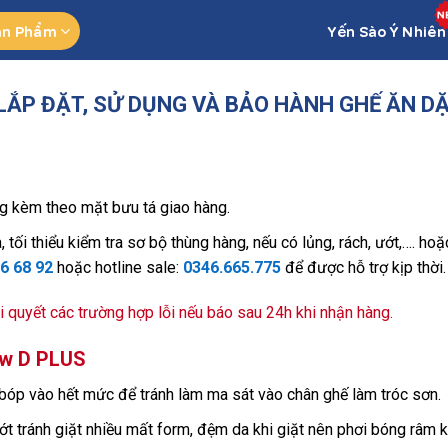
ản Phẩm
Yến Sào Ý Nhiên
LẮP ĐẶT, SỬ DỤNG VÀ BẢO HÀNH GHẾ ĂN D
ng kèm theo mặt bưu tá giao hàng.
 tối thiểu kiểm tra sơ bộ thùng hàng, nếu có lủng, rách, ướt,…. ho
6 68 92
hoặc hotline sale:
0346.665.775
để được hỗ trợ kịp thời.
i quyết các trường hợp lỗi nếu báo sau 24h khi nhận hàng.
ow D PLUS
 bóp vào hết mức để tránh làm ma sát vào chân ghế làm tróc sơn.
ớt tránh giặt nhiều mất form, đệm da khi giặt nên phơi bóng râm 