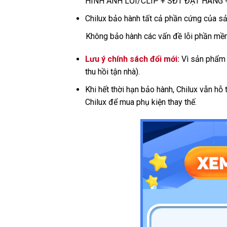
HÌNH ẢNH LỖI/CLIP + SĐT ĐẶT HÀNG + 
Chilux bảo hành tất cả phần cứng của sản
Không bảo hành các vấn đề lỗi phần mềm
Lưu ý chính sách đổi mới:
Vì sản phẩm l
thu hồi tận nhà).
Khi hết thời hạn bảo hành, Chilux vẫn hỗ
Chilux để mua phụ kiện thay thế.