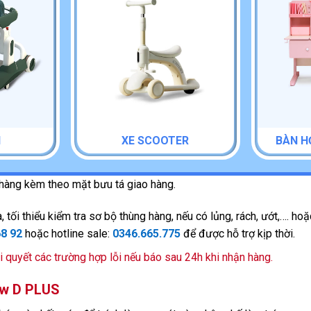
I
XE SCOOTER
BÀN H
 hàng kèm theo mặt bưu tá giao hàng.
 tối thiểu kiểm tra sơ bộ thùng hàng, nếu có lủng, rách, ướt,…. ho
68 92
hoặc hotline sale:
0346.665.775
để được hỗ trợ kịp thời.
i quyết các trường hợp lỗi nếu báo sau 24h khi nhận hàng.
ow D PLUS