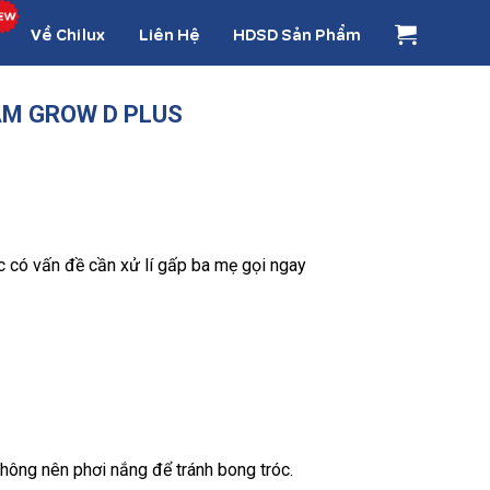
Về Chilux
Liên Hệ
HDSD Sản Phẩm
ẶM GROW D PLUS
ặc có vấn đề cần xử lí gấp ba mẹ gọi ngay
không nên phơi nắng để tránh bong tróc.