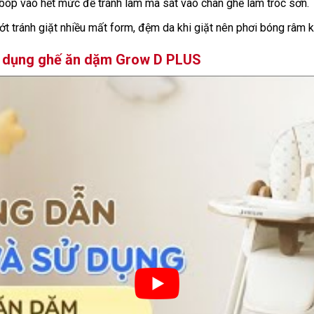
 bóp vào hết mức để tránh làm ma sát vào chân ghế làm tróc sơn.
ớt tránh giặt nhiều mất form, đệm da khi giặt nên phơi bóng râm 
sử dụng ghế ăn dặm Grow D PLUS