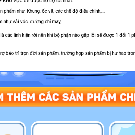
KHU VỰC để được hỗ trợ tốt nhất.
 phẩm như: Khung, ốc vít, các chế độ điều chỉnh,….
 như vải vóc, đường chỉ may,…
à các linh kiện rời nên khi bộ phận nào gặp lỗi sẽ được 1 đổi 1 p
 trợ bảo trì trọn đời sản phẩm, trường hợp sản phẩm bị hư hao tron