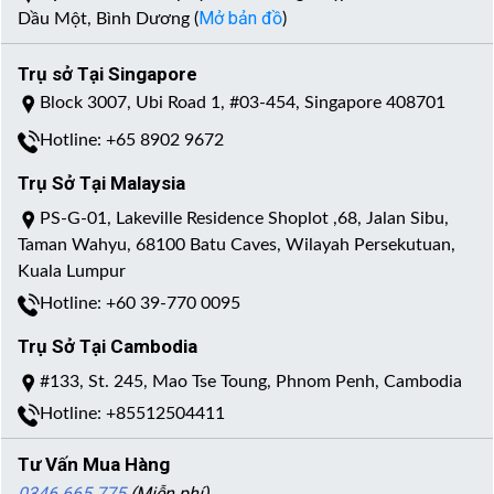
Mở bản đồ
Dầu Một, Bình Dương (
)
Trụ sở Tại Singapore
Block 3007, Ubi Road 1, #03-454, Singapore 408701
Hotline: +65 8902 9672
Trụ Sở Tại Malaysia
PS-G-01, Lakeville Residence Shoplot ,68, Jalan Sibu,
Taman Wahyu, 68100 Batu Caves, Wilayah Persekutuan,
Kuala Lumpur
Hotline: +60 39-770 0095
Trụ Sở Tại Cambodia
#133, St. 245, Mao Tse Toung, Phnom Penh, Cambodia
Hotline: +85512504411
Tư Vấn Mua Hàng
0346.665.775
(Miễn phí)