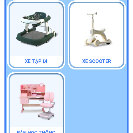
XE TẬP ĐI
XE SCOOTER
BÀN HỌC THÔNG