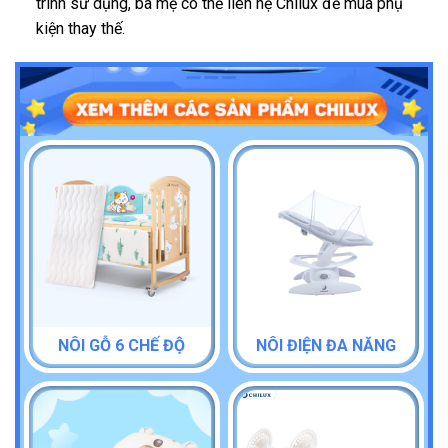
trình sử dụng, ba mẹ có thể liên hệ Chilux để mua phụ
kiện thay thế.
NÔI GỖ 6 CHẾ ĐỘ
NÔI ĐIỆN ĐA NĂNG