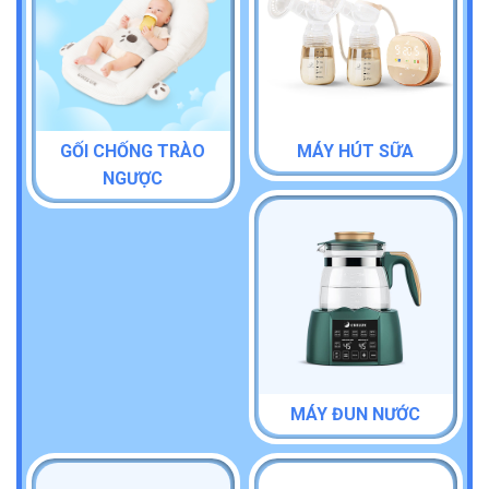
GỐI CHỐNG TRÀO
MÁY HÚT SỮA
NGƯỢC
MÁY ĐUN NƯỚC