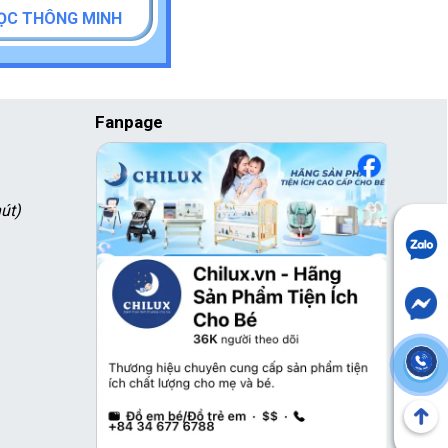
ỌC THÔNG MINH
Fanpage
út)