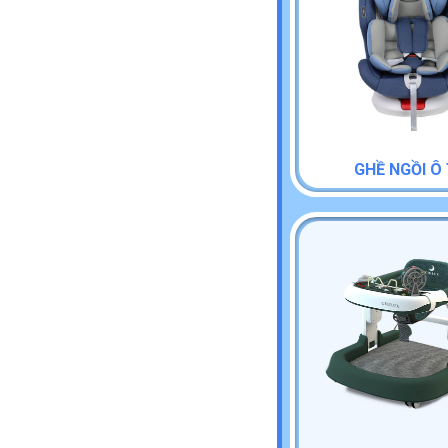
GHỀ NGỒI Ô