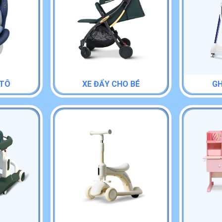
 TÔ
XE ĐẨY CHO BÉ
GH