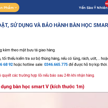
ản Phẩm
Yến Sào Ý Nhiên
ẶT, SỬ DỤNG VÀ BẢO HÀNH BÀN HỌC SMART
ng kèm theo mặt bưu tá giao hàng.
 tối thiểu kiểm tra sơ bộ thùng hàng, nếu có lủng, rách, ướt,…. ho
6 68 92
hoặc hotline sale:
0346.665.775
để được hỗ trợ kịp thời.
i quyết các trường hợp lỗi nếu báo sau 24h khi nhận hàng.
ử dụng bàn học smart V (kích thước 1m)