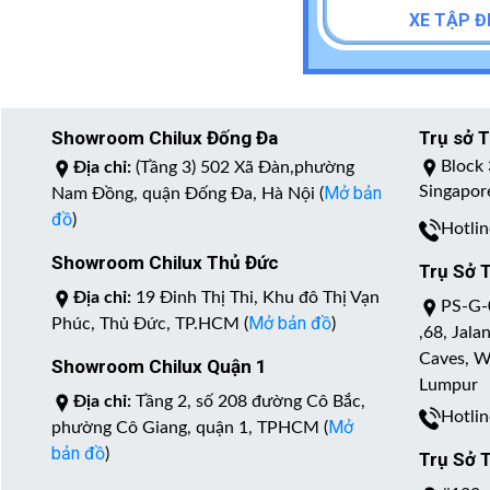
XE TẬP Đ
Showroom Chilux Đống Đa
Trụ sở 
Địa chỉ:
(Tầng 3) 502 Xã Đàn,phường
Block 
Mở bản
Singapor
Nam Đồng, quận Đống Đa, Hà Nội (
đồ
)
Hotli
Showroom Chilux Thủ Đức
Trụ Sở T
Địa chỉ:
19 Đinh Thị Thi, Khu đô Thị Vạn
PS-G-0
Mở bản đồ
Phúc, Thủ Đức, TP.HCM (
)
,68, Jal
Caves, W
Showroom Chilux Quận 1
Lumpur
Địa chỉ:
Tầng 2, số 208 đường Cô Bắc,
Hotli
Mở
phường Cô Giang, quận 1, TPHCM (
bản đồ
)
Trụ Sở 