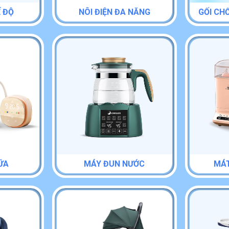
Ế ĐỘ
NÔI ĐIỆN ĐA NĂNG
GỐI CH
ỮA
MÁY ĐUN NƯỚC
MÁT