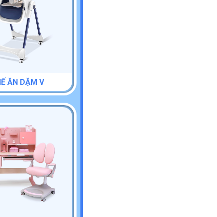
Ế ĂN DẶM V