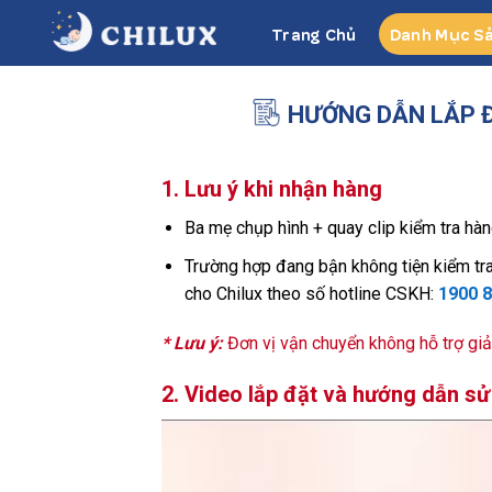
Skip
Trang Chủ
Danh Mục S
to
content
HƯỚNG DẪN LẮP Đ
1. Lưu ý khi nhận hàng
Ba mẹ chụp hình + quay clip kiểm tra hà
Trường hợp đang bận không tiện kiểm tra,
cho Chilux theo số hotline CSKH:
1900 8
* Lưu ý:
Đơn vị vận chuyển không hỗ trợ giả
2. Video lắp đặt và hướng dẫn s