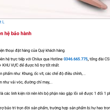
t L
ên hệ bảo hành
iện thoại đặt hàng của Quý khách hàng.
ên hệ trực tiếp với Chilux qua Hotline
0346.665.775
,
tổng đài C
KHU VỰC để được hỗ trợ tốt nhất.
 phẩm như: Khung, ốc vít, các chế độ điều chỉnh,….
 như vải vóc, đường chỉ may,…
à các linh kiện rời nên khi bộ phận nào gặp lỗi sẽ được 1 đổi 1 p
 trợ bảo trì trọn đời sản phẩm, trường hợp sản phẩm bị hư hao tron