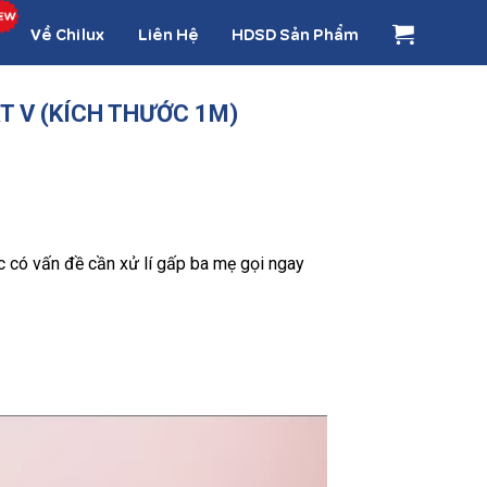
Về Chilux
Liên Hệ
HDSD Sản Phẩm
 V (KÍCH THƯỚC 1M)
ặc có vấn đề cần xử lí gấp ba mẹ gọi ngay