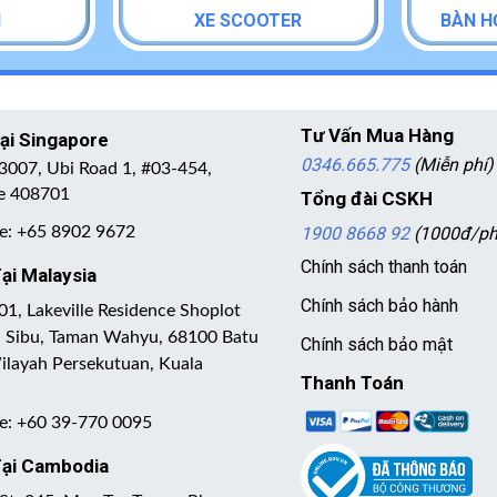
I
XE SCOOTER
BÀN H
Tư Vấn Mua Hàng
Tại Singapore
0346.665.775
(Miễn phí)
3007, Ubi Road 1, #03-454,
e 408701
Tổng đài CSKH
ne: +65 8902 9672
1900 8668 92
(1000đ/ph
Chính sách thanh toán
ại Malaysia
Chính sách bảo hành
1, Lakeville Residence Shoplot
an Sibu, Taman Wahyu, 68100 Batu
Chính sách bảo mật
ilayah Persekutuan, Kuala
Thanh Toán
ne: +60 39-770 0095
Tại Cambodia