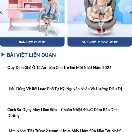
BÀN HỌC CHO BÉ
GHẾ NGỒI Ô TÔ CHO BÉ
BÀI VIẾT LIÊN QUAN
Quy Định Ghế Ô Tô An Toàn Cho Trẻ Em Mới Nhất Năm 2026
Hiểu Đúng Về Rối Loạn Phổ Tự Kỷ: Nguyên Nhân Và Hướng Điều Trị
Cách Sử Dụng Máy Hâm Sữa – Chuẩn Nhiệt 40∘C Đảm Bảo Dinh
Dưỡng
Hâm Nóng, Tiệt Trùng 2 trong 1: Mua Máy Hâm Sữa Nào Tốt Nhất?