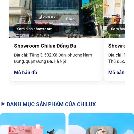
Xem hình showroom
Xem hình sh
Showroom Chilux Đống Đa
Showroom 
Địa chỉ:
Tầng 3, 502 Xã Đàn, phường Nam
Địa chỉ:
19 Đin
Đồng, quận Đống Đa, Hà Nội
Thủ Đức, TP
Mở bản đồ
Mở bản đồ
DANH MỤC SẢN PHẨM CỦA CHILUX